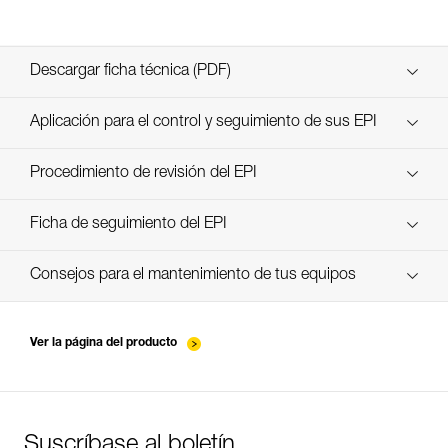
Descargar ficha técnica (PDF)
Technical Notice
Aplicación para el control y seguimiento de sus EPI
descubra ePPEcentre
Procedimiento de revisión del EPI
verif-EPI-ABSORBICA-procedure-ES
Ficha de seguimiento del EPI
verif-EPI-ABSORBICA-suivi-ES
Consejos para el mantenimiento de tus equipos
entretien-longes-sangles-absorbeurs-ES
Ver la página del producto
Suscríbase al boletín