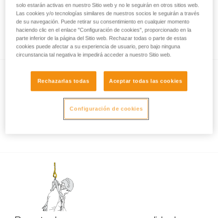
solo estarán activas en nuestro Sitio web y no le seguirán en otros sitios web.
Las cookies y/o tecnologías similares de nuestros socios le seguirán a través
de su navegación. Puede retirar su consentimiento en cualquier momento
Ensayos de certificación de los elementos de
haciendo clic en el enlace "Configuración de cookies", proporcionado en la
amarre ABSORBICA-I e Y
parte inferior de la página del Sitio web. Rechazar todas o parte de estas
cookies puede afectar a su experiencia de usuario, pero bajo ninguna
circunstancia tal negativa le impedirá acceder a nuestro Sitio web.
Rechazarlas todas
Aceptar todas las cookies
Configuración de cookies
Conexión del MGO a la estructura