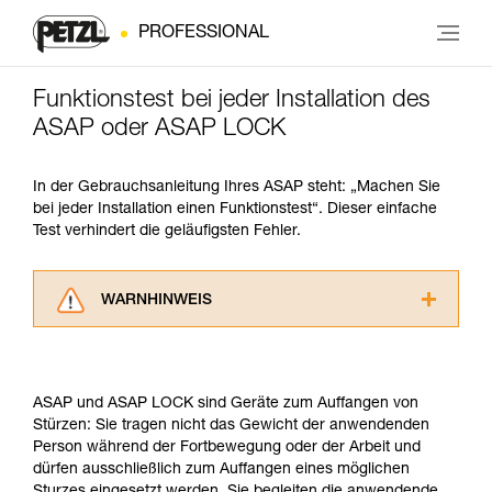
PROFESSIONAL
Funktionstest bei jeder Installation des
ASAP oder ASAP LOCK
In der Gebrauchsanleitung Ihres ASAP steht: „Machen Sie
bei jeder Installation einen Funktionstest“. Dieser einfache
Test verhindert die geläufigsten Fehler.
WARNHINWEIS
Lesen Sie die Gebrauchsanweisungen der
Produkte, um die es in diesem Tech Tipp geht,
aufmerksam durch, bevor Sie diesen zu Rate
ASAP und ASAP LOCK sind Geräte zum Auffangen von
ziehen. Um diese Zusatzinformationen
Stürzen: Sie tragen nicht das Gewicht der anwendenden
verstehen zu können, müssen Sie zuerst die in
Person während der Fortbewegung oder der Arbeit und
der Gebrauchsanweisung enthaltenen
dürfen ausschließlich zum Auffangen eines möglichen
Informationen richtig verstanden haben.