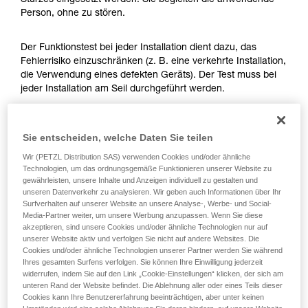
Sturzes eingesetzt werden. Sie begleiten die anwendende
Die Beherrschung dieser Techniken setzt eine
Person, ohne zu stören.
entsprechende Ausbildung und ein spezielles
Training voraus. Prüfen Sie zusammen mit
einem Profi, ob Sie in der Lage sind, den
Der Funktionstest bei jeder Installation dient dazu, das
Vorgang alleine sicher zu wiederholen, bevor
Fehlerrisiko einzuschränken (z. B. eine verkehrte Installation,
Sie ihn eigenständig durchführen.
die Verwendung eines defekten Geräts). Der Test muss bei
Wir geben Beispiele für die mit Ihrer Aktivität
jeder Installation am Seil durchgeführt werden.
verbundenen Techniken. Möglicherweise gibt es
noch andere Techniken, die hier nicht
Vergewissern Sie sich beim ASAP LOCK vor der
beschrieben werden.
Sie entscheiden, welche Daten Sie teilen
Durchführung des Tests, dass die LOCK-Funktion deaktiviert
ist.
Wir (PETZL Distribution SAS) verwenden Cookies und/oder ähnliche
Technologien, um das ordnungsgemäße Funktionieren unserer Website zu
gewährleisten, unsere Inhalte und Anzeigen individuell zu gestalten und
Nachdem Sie das ASAP oder ASAP LOCK am Seil
unseren Datenverkehr zu analysieren. Wir geben auch Informationen über Ihr
angebracht haben, lassen Sie das Gerät ruckartig nach
Surfverhalten auf unserer Website an unsere Analyse-, Werbe- und Social-
unten laufen. Mit einer schnellen Handbewegung kann leicht
Media-Partner weiter, um unsere Werbung anzupassen. Wenn Sie diese
eine Geschwindigkeit von 2 m/s erreicht werden. Dabei
akzeptieren, sind unsere Cookies und/oder ähnliche Technologien nur auf
unserer Website aktiv und verfolgen Sie nicht auf andere Websites. Die
sollte das Gerät blockieren. Wenn es nicht blockiert,
Cookies und/oder ähnliche Technologien unserer Partner werden Sie während
überprüfen Sie Ihre Installation oder kontrollieren Sie den
Ihres gesamten Surfens verfolgen. Sie können Ihre Einwilligung jederzeit
Zustand des Geräts.
widerrufen, indem Sie auf den Link „Cookie-Einstellungen“ klicken, der sich am
unteren Rand der Website befindet. Die Ablehnung aller oder eines Teils dieser
Cookies kann Ihre Benutzererfahrung beeinträchtigen, aber unter keinen