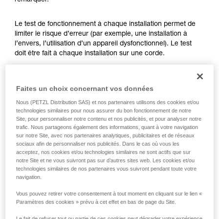
remarquer.
formation et un entraînement spécifique. Validez
avec un professionnel votre capacité à refaire
la manipulation, seul, en toute sécurité, avant
Le test de fonctionnement à chaque installation permet de
de la reproduire en autonomie.
limiter le risque d’erreur (par exemple, une installation à
Nous donnons des exemples de techniques
l’envers, l’utilisation d’un appareil dysfonctionnel). Le test
liées à votre activité. Il peut en exister d’autres
doit être fait à chaque installation sur une corde.
que nous ne décrivons pas ici.
Pour l’ASAP LOCK, vérifiez que la fonction LOCK n’est pas
Faites un choix concernant vos données
activée avant de faire le test.
Nous (PETZL Distribution SAS) et nos partenaires utilisons des cookies et/ou
technologies similaires pour nous assurer du bon fonctionnement de notre
Une fois l’ASAP ou ASAP LOCK placé sur la corde, faites
Site, pour personnaliser notre contenu et nos publicités, et pour analyser notre
coulisser votre appareil brusquement vers le bas. Un
trafic. Nous partageons également des informations, quant à votre navigation
mouvement rapide de la main permet d’atteindre facilement
sur notre Site, avec nos partenaires analytiques, publicitaires et de réseaux
la vitesse de 2 m/s, l’appareil doit bloquer. S’il ne bloque pas,
sociaux afin de personnaliser nos publicités. Dans le cas où vous les
vérifiez votre installation ou inspectez l’état de l’appareil.
acceptez, nos cookies et/ou technologies similaires ne sont actifs que sur
notre Site et ne vous suivront pas sur d’autres sites web. Les cookies et/ou
technologies similaires de nos partenaires vous suivront pendant toute votre
navigation.
Vous pouvez retirer votre consentement à tout moment en cliquant sur le lien «
Paramètres des cookies » prévu à cet effet en bas de page du Site.
Le fait de refuser tout ou partie de ces cookies peut dégrader votre expérience