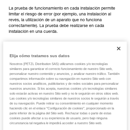
través de un profesional su capacidad para
ejecutar estas técnicas, solo y con total
La prueba de funcionamiento en cada instalación permite
seguridad, antes de ejecutarlas de forma
limitar el riesgo de error (por ejemplo, una instalación al
autónoma.
revés, la utilización de un aparato que no funciona
Damos ejemplos de técnicas relacionadas con
correctamente). La prueba debe realizarse en cada
su actividad. Pueden existir otras que no
instalación en una cuerda.
describimos aquí.
Para el ASAP LOCK, compruebe que la función LOCK no
esté activada antes de hacer la prueba.
Elija cómo tratamos sus datos
Nosotros [PETZL Distribution SAS) utilizamos cookies y/o tecnologías
Una vez el ASAP o ASAP LOCK colocado en la cuerda, haga
similares para garantizar el correcto funcionamiento de nuestro Sitio web,
deslizar su aparato bruscamente hacia abajo. Un
personalizar nuestro contenido y anuncios, y analizar nuestro tráfico. También
movimiento rápido de la mano permite alcanzar fácilmente la
compartimos información sobre su navegación en nuestro Sitio web con
nuestros socios analíticos, publicitarios y de redes sociales para personalizar
velocidad de 2 m/s, el aparato debe bloquear. Si no bloquea,
nuestros anuncios. Si los acepta, nuestras cookies y/o tecnologías similares
compruebe su instalación o inspeccione el estado del
solo estarán activas en nuestro Sitio web y no le seguirán en otros sitios web.
aparato.
Las cookies y/o tecnologías similares de nuestros socios le seguirán a través
de su navegación. Puede retirar su consentimiento en cualquier momento
haciendo clic en el enlace "Configuración de cookies", proporcionado en la
parte inferior de la página del Sitio web. Rechazar todas o parte de estas
cookies puede afectar a su experiencia de usuario, pero bajo ninguna
circunstancia tal negativa le impedirá acceder a nuestro Sitio web.