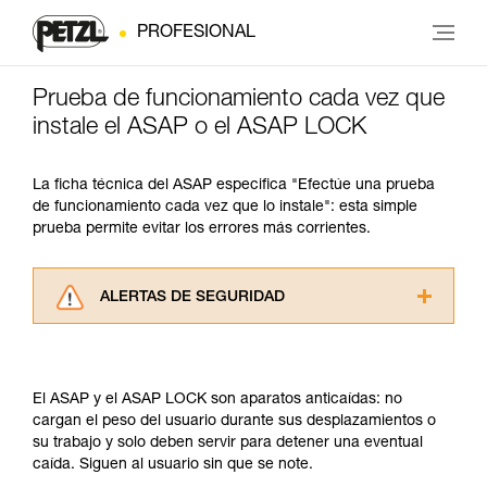
PROFESIONAL
Prueba de funcionamiento cada vez que
instale el ASAP o el ASAP LOCK
La ficha técnica del ASAP especifica "Efectúe una prueba
de funcionamiento cada vez que lo instale": esta simple
prueba permite evitar los errores más corrientes.
ALERTAS DE SEGURIDAD
Lea atentamente las fichas técnicas de los
productos utilizados en este consejo antes de
consultarlo. Usted debe comprender la
El ASAP y el ASAP LOCK son aparatos anticaídas: no
información de la ficha técnica para poder
cargan el peso del usuario durante sus desplazamientos o
comprender este complemento informativo.
su trabajo y solo deben servir para detener una eventual
Dominar estas técnicas requiere una formación
caída. Siguen al usuario sin que se note.
y un entrenamiento específico. Confirme a