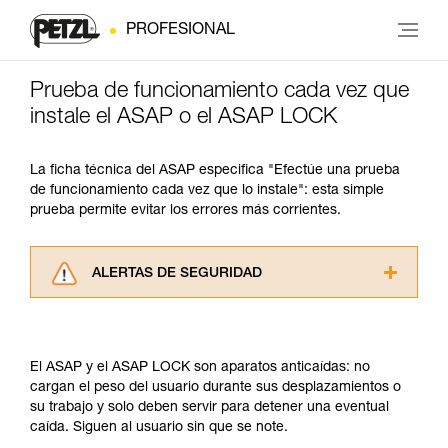
PROFESIONAL
Prueba de funcionamiento cada vez que
instale el ASAP o el ASAP LOCK
La ficha técnica del ASAP especifica "Efectúe una prueba
de funcionamiento cada vez que lo instale": esta simple
prueba permite evitar los errores más corrientes.
ALERTAS DE SEGURIDAD
Lea atentamente las fichas técnicas de los
productos utilizados en este consejo antes de
consultarlo. Usted debe comprender la
El ASAP y el ASAP LOCK son aparatos anticaídas: no
información de la ficha técnica para poder
cargan el peso del usuario durante sus desplazamientos o
comprender este complemento informativo.
su trabajo y solo deben servir para detener una eventual
Dominar estas técnicas requiere una formación
caída. Siguen al usuario sin que se note.
y un entrenamiento específico. Confirme a