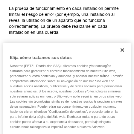
través de un profesional su capacidad para
ejecutar estas técnicas, solo y con total
La prueba de funcionamiento en cada instalación permite
seguridad, antes de ejecutarlas de forma
limitar el riesgo de error (por ejemplo, una instalación al
autónoma.
revés, la utilización de un aparato que no funciona
Damos ejemplos de técnicas relacionadas con
correctamente). La prueba debe realizarse en cada
su actividad. Pueden existir otras que no
instalación en una cuerda.
describimos aquí.
Para el ASAP LOCK, compruebe que la función LOCK no
esté activada antes de hacer la prueba.
Elija cómo tratamos sus datos
Nosotros [PETZL Distribution SAS) utilizamos cookies y/o tecnologías
Una vez el ASAP o ASAP LOCK colocado en la cuerda, haga
similares para garantizar el correcto funcionamiento de nuestro Sitio web,
deslizar su aparato bruscamente hacia abajo. Un
personalizar nuestro contenido y anuncios, y analizar nuestro tráfico. También
movimiento rápido de la mano permite alcanzar fácilmente la
compartimos información sobre su navegación en nuestro Sitio web con
nuestros socios analíticos, publicitarios y de redes sociales para personalizar
velocidad de 2 m/s, el aparato debe bloquear. Si no bloquea,
nuestros anuncios. Si los acepta, nuestras cookies y/o tecnologías similares
compruebe su instalación o inspeccione el estado del
solo estarán activas en nuestro Sitio web y no le seguirán en otros sitios web.
aparato.
Las cookies y/o tecnologías similares de nuestros socios le seguirán a través
de su navegación. Puede retirar su consentimiento en cualquier momento
haciendo clic en el enlace "Configuración de cookies", proporcionado en la
parte inferior de la página del Sitio web. Rechazar todas o parte de estas
cookies puede afectar a su experiencia de usuario, pero bajo ninguna
circunstancia tal negativa le impedirá acceder a nuestro Sitio web.