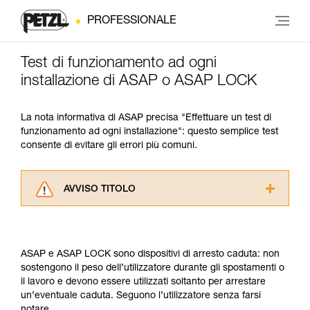
PROFESSIONALE
Test di funzionamento ad ogni
installazione di ASAP o ASAP LOCK
La nota informativa di ASAP precisa "Effettuare un test di
funzionamento ad ogni installazione": questo semplice test
consente di evitare gli errori più comuni.
AVVISO TITOLO
Leggere attentamente le istruzioni tecniche dei
prodotti utilizzati in questo consiglio prima di
consultarlo. Dovete aver compreso le
ASAP e ASAP LOCK sono dispositivi di arresto caduta: non
informazioni dell’istruzione tecnica per poter
sostengono il peso dell’utilizzatore durante gli spostamenti o
capire queste ulteriori informazioni.
il lavoro e devono essere utilizzati soltanto per arrestare
La padronanza di queste tecniche richiede una
un’eventuale caduta. Seguono l’utilizzatore senza farsi
formazione ed un addestramento specifico.