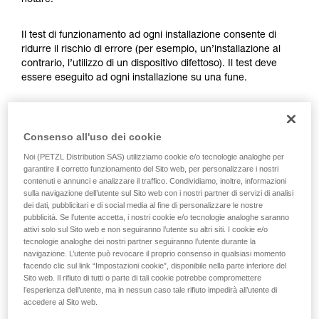
notare.
Verificate con un professionista la vostra
capacità di rifare la manovra, da soli, in piena
sicurezza, prima di riprodurla autonomamente.
Il test di funzionamento ad ogni installazione consente di
Forniamo esempi di tecniche relative alla vostra
ridurre il rischio di errore (per esempio, un’installazione al
attività. Ne possono esistere altre che non
contrario, l’utilizzo di un dispositivo difettoso). Il test deve
vengono qui descritte.
essere eseguito ad ogni installazione su una fune.
Per l’ASAP LOCK, verificare che la funzione LOCK non sia
attivata prima di fare il test.
Consenso all'uso dei cookie
Noi (PETZL Distribution SAS) utilizziamo cookie e/o tecnologie analoghe per
Una volta posizionato sulla fune l’ASAP o ASAP LOCK, far
garantire il corretto funzionamento del Sito web, per personalizzare i nostri
scorrere rapidamente il dispositivo verso il basso. Un
contenuti e annunci e analizzare il traffico. Condividiamo, inoltre, informazioni
movimento rapido della mano consente di raggiungere
sulla navigazione dell’utente sul Sito web con i nostri partner di servizi di analisi
dei dati, pubblicitari e di social media al fine di personalizzare le nostre
facilmente la velocità di 2 m/s, il dispositivo deve bloccare.
pubblicità. Se l’utente accetta, i nostri cookie e/o tecnologie analoghe saranno
Se non blocca, controllare l’installazione o ispezionare lo
attivi solo sul Sito web e non seguiranno l’utente su altri siti. I cookie e/o
stato del dispositivo.
tecnologie analoghe dei nostri partner seguiranno l’utente durante la
navigazione. L’utente può revocare il proprio consenso in qualsiasi momento
facendo clic sul link “Impostazioni cookie”, disponibile nella parte inferiore del
Sito web. Il rifiuto di tutti o parte di tali cookie potrebbe compromettere
l’esperienza dell’utente, ma in nessun caso tale rifiuto impedirà all’utente di
accedere al Sito web.