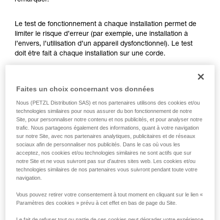
remarquer.
formation et un entraînement spécifique. Validez
avec un professionnel votre capacité à refaire
la manipulation, seul, en toute sécurité, avant
Le test de fonctionnement à chaque installation permet de
de la reproduire en autonomie.
limiter le risque d’erreur (par exemple, une installation à
Nous donnons des exemples de techniques
l’envers, l’utilisation d’un appareil dysfonctionnel). Le test
liées à votre activité. Il peut en exister d’autres
doit être fait à chaque installation sur une corde.
que nous ne décrivons pas ici.
Pour l’ASAP LOCK, vérifiez que la fonction LOCK n’est pas
Faites un choix concernant vos données
activée avant de faire le test.
Nous (PETZL Distribution SAS) et nos partenaires utilisons des cookies et/ou
technologies similaires pour nous assurer du bon fonctionnement de notre
Une fois l’ASAP ou ASAP LOCK placé sur la corde, faites
Site, pour personnaliser notre contenu et nos publicités, et pour analyser notre
coulisser votre appareil brusquement vers le bas. Un
trafic. Nous partageons également des informations, quant à votre navigation
mouvement rapide de la main permet d’atteindre facilement
sur notre Site, avec nos partenaires analytiques, publicitaires et de réseaux
la vitesse de 2 m/s, l’appareil doit bloquer. S’il ne bloque pas,
sociaux afin de personnaliser nos publicités. Dans le cas où vous les
vérifiez votre installation ou inspectez l’état de l’appareil.
acceptez, nos cookies et/ou technologies similaires ne sont actifs que sur
notre Site et ne vous suivront pas sur d’autres sites web. Les cookies et/ou
technologies similaires de nos partenaires vous suivront pendant toute votre
navigation.
Vous pouvez retirer votre consentement à tout moment en cliquant sur le lien «
Paramètres des cookies » prévu à cet effet en bas de page du Site.
Le fait de refuser tout ou partie de ces cookies peut dégrader votre expérience