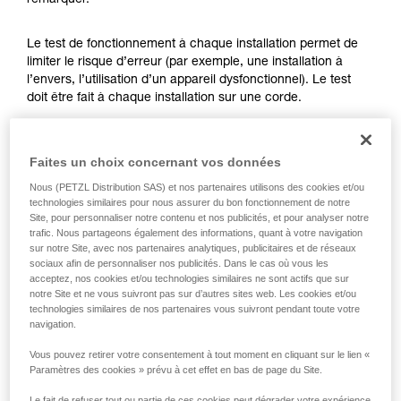
remarquer.
formation et un entraînement spécifique. Validez
avec un professionnel votre capacité à refaire
la manipulation, seul, en toute sécurité, avant
Le test de fonctionnement à chaque installation permet de
de la reproduire en autonomie.
limiter le risque d’erreur (par exemple, une installation à
Nous donnons des exemples de techniques
l’envers, l’utilisation d’un appareil dysfonctionnel). Le test
liées à votre activité. Il peut en exister d’autres
doit être fait à chaque installation sur une corde.
que nous ne décrivons pas ici.
Pour l’ASAP LOCK, vérifiez que la fonction LOCK n’est pas
Faites un choix concernant vos données
activée avant de faire le test.
Nous (PETZL Distribution SAS) et nos partenaires utilisons des cookies et/ou
technologies similaires pour nous assurer du bon fonctionnement de notre
Une fois l’ASAP ou ASAP LOCK placé sur la corde, faites
Site, pour personnaliser notre contenu et nos publicités, et pour analyser notre
coulisser votre appareil brusquement vers le bas. Un
trafic. Nous partageons également des informations, quant à votre navigation
mouvement rapide de la main permet d’atteindre facilement
sur notre Site, avec nos partenaires analytiques, publicitaires et de réseaux
la vitesse de 2 m/s, l’appareil doit bloquer. S’il ne bloque pas,
sociaux afin de personnaliser nos publicités. Dans le cas où vous les
vérifiez votre installation ou inspectez l’état de l’appareil.
acceptez, nos cookies et/ou technologies similaires ne sont actifs que sur
notre Site et ne vous suivront pas sur d’autres sites web. Les cookies et/ou
technologies similaires de nos partenaires vous suivront pendant toute votre
navigation.
Vous pouvez retirer votre consentement à tout moment en cliquant sur le lien «
Paramètres des cookies » prévu à cet effet en bas de page du Site.
Le fait de refuser tout ou partie de ces cookies peut dégrader votre expérience