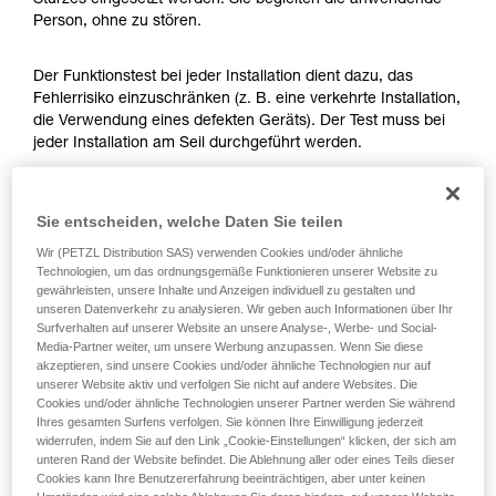
Sturzes eingesetzt werden. Sie begleiten die anwendende
Die Beherrschung dieser Techniken setzt eine
Person, ohne zu stören.
entsprechende Ausbildung und ein spezielles
Training voraus. Prüfen Sie zusammen mit
einem Profi, ob Sie in der Lage sind, den
Der Funktionstest bei jeder Installation dient dazu, das
Vorgang alleine sicher zu wiederholen, bevor
Fehlerrisiko einzuschränken (z. B. eine verkehrte Installation,
Sie ihn eigenständig durchführen.
die Verwendung eines defekten Geräts). Der Test muss bei
Wir geben Beispiele für die mit Ihrer Aktivität
jeder Installation am Seil durchgeführt werden.
verbundenen Techniken. Möglicherweise gibt es
noch andere Techniken, die hier nicht
Vergewissern Sie sich beim ASAP LOCK vor der
beschrieben werden.
Sie entscheiden, welche Daten Sie teilen
Durchführung des Tests, dass die LOCK-Funktion deaktiviert
ist.
Wir (PETZL Distribution SAS) verwenden Cookies und/oder ähnliche
Technologien, um das ordnungsgemäße Funktionieren unserer Website zu
gewährleisten, unsere Inhalte und Anzeigen individuell zu gestalten und
Nachdem Sie das ASAP oder ASAP LOCK am Seil
unseren Datenverkehr zu analysieren. Wir geben auch Informationen über Ihr
angebracht haben, lassen Sie das Gerät ruckartig nach
Surfverhalten auf unserer Website an unsere Analyse-, Werbe- und Social-
unten laufen. Mit einer schnellen Handbewegung kann leicht
Media-Partner weiter, um unsere Werbung anzupassen. Wenn Sie diese
eine Geschwindigkeit von 2 m/s erreicht werden. Dabei
akzeptieren, sind unsere Cookies und/oder ähnliche Technologien nur auf
unserer Website aktiv und verfolgen Sie nicht auf andere Websites. Die
sollte das Gerät blockieren. Wenn es nicht blockiert,
Cookies und/oder ähnliche Technologien unserer Partner werden Sie während
überprüfen Sie Ihre Installation oder kontrollieren Sie den
Ihres gesamten Surfens verfolgen. Sie können Ihre Einwilligung jederzeit
Zustand des Geräts.
widerrufen, indem Sie auf den Link „Cookie-Einstellungen“ klicken, der sich am
unteren Rand der Website befindet. Die Ablehnung aller oder eines Teils dieser
Cookies kann Ihre Benutzererfahrung beeinträchtigen, aber unter keinen