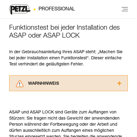
PROFESSIONAL
Funktionstest bei jeder Installation des
ASAP oder ASAP LOCK
In der Gebrauchsanleitung Ihres ASAP steht: „Machen Sie
bei jeder Installation einen Funktionstest“. Dieser einfache
Test verhindert die geläufigsten Fehler.
WARNHINWEIS
Lesen Sie die Gebrauchsanweisungen der
Produkte, um die es in diesem Tech Tipp geht,
aufmerksam durch, bevor Sie diesen zu Rate
ASAP und ASAP LOCK sind Geräte zum Auffangen von
ziehen. Um diese Zusatzinformationen
Stürzen: Sie tragen nicht das Gewicht der anwendenden
verstehen zu können, müssen Sie zuerst die in
Person während der Fortbewegung oder der Arbeit und
der Gebrauchsanweisung enthaltenen
dürfen ausschließlich zum Auffangen eines möglichen
Informationen richtig verstanden haben.