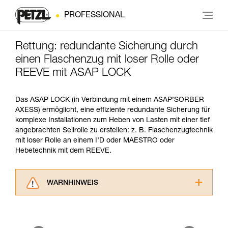
PROFESSIONAL
Rettung: redundante Sicherung durch
einen Flaschenzug mit loser Rolle oder
REEVE mit ASAP LOCK
Das ASAP LOCK (in Verbindung mit einem ASAP’SORBER
AXESS) ermöglicht, eine effiziente redundante Sicherung für
komplexe Installationen zum Heben von Lasten mit einer tief
angebrachten Seilrolle zu erstellen: z. B. Flaschenzugtechnik
mit loser Rolle an einem I’D oder MAESTRO oder
Hebetechnik mit dem REEVE.
WARNHINWEIS
Lesen Sie die Gebrauchsanweisungen der
Produkte, um die es in diesem Tech Tipp geht,
aufmerksam durch, bevor Sie diesen zu Rate