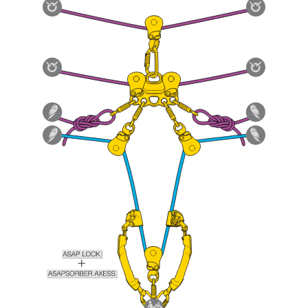
ziehen. Um diese Zusatzinformationen
verstehen zu können, müssen Sie zuerst die in
der Gebrauchsanweisung enthaltenen
Informationen richtig verstanden haben.
Die Beherrschung dieser Techniken setzt eine
entsprechende Ausbildung und ein spezielles
Training voraus. Prüfen Sie zusammen mit
einem Profi, ob Sie in der Lage sind, den
Vorgang alleine sicher zu wiederholen, bevor
Sie ihn eigenständig durchführen.
Wir geben Beispiele für die mit Ihrer Aktivität
verbundenen Techniken. Möglicherweise gibt es
noch andere Techniken, die hier nicht
beschrieben werden.