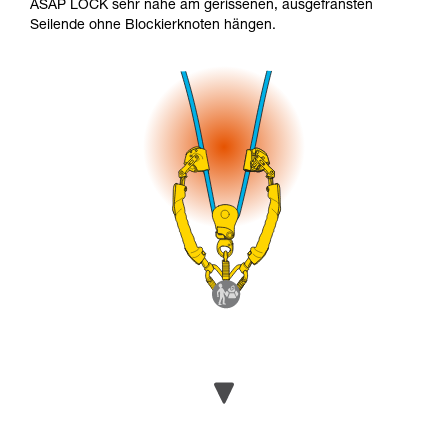
ASAP LOCK sehr nahe am gerissenen, ausgefransten
Seilende ohne Blockierknoten hängen.