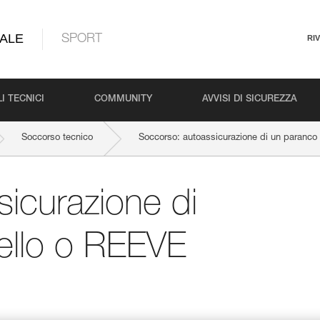
ALE
SPORT
RI
I TECNICI
COMMUNITY
AVVISI DI SICUREZZA
Soccorso tecnico
Soccorso: autoassicurazione di un paranc
icurazione di
ello o REEVE