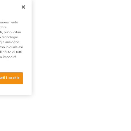
unzionamento
oltre,
i, pubblicitari
/o tecnologie
ogie analoghe
nso in qualsiasi
rifiuto di tutti
to impedirà
utti i cookie