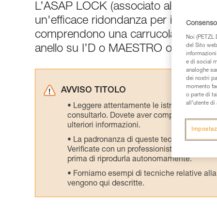
L’ASAP LOCK (associato all’ASAP’S
un'efficace ridondanza per installaz
Consenso 
comprendono una carrucola inferiore
Noi (PETZL D
del Sito web,
anello su I’D o MAESTRO o tecniche
informazioni 
e di social m
analoghe sar
dei nostri p
momento facen
AVVISO TITOLO
o parte di t
all’utente d
Leggere attentamente le istruzioni tecniche
consultarlo. Dovete aver compreso le inform
ulteriori informazioni.
Impostaz
La padronanza di queste tecniche richie
Verificate con un professionista la vostra ca
prima di riprodurla autonomamente.
Forniamo esempi di tecniche relative alla 
vengono qui descritte.