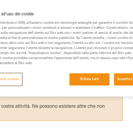
ORBER AXESS) consente di fornire
ioni di sollevamento complesse che
all'uso dei cookie
: ad esempio, tecniche di sollevamento ad
istribution SAS) utilizziamo cookie e/o tecnologie analoghe per garantire il corretto f
 per personalizzare i nostri contenuti e annunci e analizzare il traffico. Condividiamo, in
 di sollevamento su REEVE.
sulla navigazione dell’utente sul Sito web con i nostri partner di servizi di analisi dei dat
edia al fine di personalizzare le nostre pubblicità. Se l’utente accetta, i nostri cookie e
anno attivi solo sul Sito web e non seguiranno l’utente su altri siti. I cookie e/o tecnol
artner seguiranno l’utente durante la navigazione. L’utente può revocare il proprio conse
do clic sul link “Impostazioni cookie”, disponibile nella parte inferiore del Sito web. Il 
ali cookie potrebbe compromettere l’esperienza dell’utente, ma in nessun caso tale rifiu
i accedere al Sito web.
 dei prodotti utilizzati in questo consiglio prima di
azioni dell’istruzione tecnica per poter capire queste
ioni cookie
Rifiuta tutti
Accetta t
de una formazione ed un addestramento specifico.
pacità di rifare la manovra, da soli, in piena sicurezza,
vostra attività. Ne possono esistere altre che non