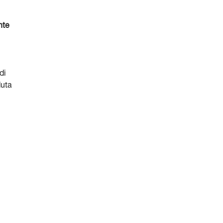
nte
di
duta