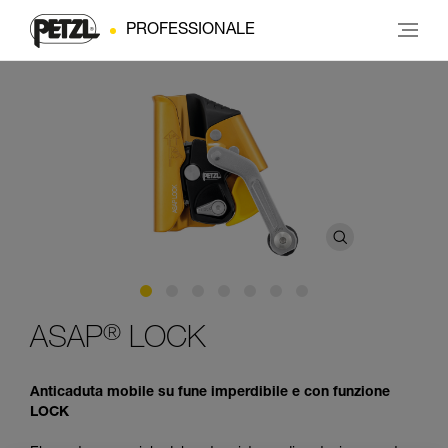
PROFESSIONALE
®
ASAP
LOCK
Anticaduta mobile su fune imperdibile e con funzione
LOCK