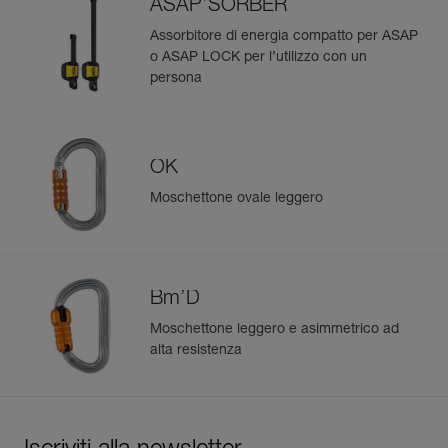
ASAP’SORBER
ASAP’SORBER AXESS o ASAP’SORBER 20 o 40 e un
Per saperne di più
connettore OK TRIACT-LOCK o Bm’D TRIACT-LOCK.
Assorbitore di energia compatto per ASAP
o ASAP LOCK per l’utilizzo con un
persona
OK
Moschettone ovale leggero
Bm’D
Moschettone leggero e asimmetrico ad
alta resistenza