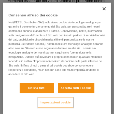
Elemento essenziale del vostro sistema di protezione contro
le cadute, ASAP LOCK vi supporta nel vostro quotidiano di
lavoratori su fune con accesso difficile. Nell’utilizzo normale,
Consenso all'uso dei cookie
negli spostamenti su fune, il dispositivo si muove liberamente
senza dover essere utilizzato. In caso di caduta o discesa
Noi (PETZL Distribution SAS) utilizziamo cookie e/o tecnologie analoghe per
non controllata (superiore a due metri al secondo), il
garantire il corretto funzionamento del Sito web, per personalizzare i nostri
contenuti e annunci e analizzare il traffico. Condividiamo, inoltre, informazioni
dispositivo si blocca sulla fune e vi arresta. La funzione
sulla navigazione dell’utente sul Sito web con i nostri partner di servizi di analisi
LOCK integrata vi consente di arrestare il dispositivo per
dei dati, pubblicitari e di social media al fine di personalizzare le nostre
ridurre l’altezza della caduta. Il braccio di collegamento
pubblicità. Se l’utente accetta, i nostri cookie e/o tecnologie analoghe saranno
facilita il superamento di frazionamenti rendendo il sistema
attivi solo sul Sito web e non seguiranno l’utente su altri siti. I cookie e/o
imperdibile e i fermi semplificano l’installazione della fune.
tecnologie analoghe dei nostri partner seguiranno l’utente durante la
navigazione. L’utente può revocare il proprio consenso in qualsiasi momento
Per gestire le situazioni di soccorso, ASAP LOCK si utilizza in
facendo clic sul link “Impostazioni cookie”, disponibile nella parte inferiore del
abbinamento con l’assorbitore di energia ASAP’SORBER
Sito web. Il rifiuto di tutti o parte di tali cookie potrebbe compromettere
AXESS.
l’esperienza dell’utente, ma in nessun caso tale rifiuto impedirà all’utente di
accedere al Sito web.
Rifiuta tutti
Accetta tutti i cookie
Impostazioni cookie