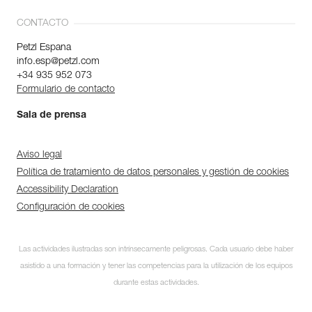
CONTACTO
Petzl Espana
info.esp@petzl.com
+34 935 952 073
Formulario de contacto
Sala de prensa
Aviso legal
Política de tratamiento de datos personales y gestión de cookies
Accessibility Declaration
Configuración de cookies
Las actividades ilustradas son intrínsecamente peligrosas. Cada usuario debe haber
asistido a una formación y tener las competencias para la utilización de los equipos
durante estas actividades.