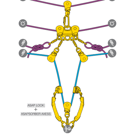
comprender este complemento informativo.
Dominar estas técnicas requiere una formación
y un entrenamiento específico. Confirme a
través de un profesional su capacidad para
ejecutar estas técnicas, solo y con total
seguridad, antes de ejecutarlas de forma
autónoma.
Damos ejemplos de técnicas relacionadas con
su actividad. Pueden existir otras que no
describimos aquí.