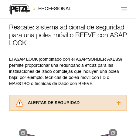
PROFESIONAL
Rescate: sistema adicional de seguridad
para una polea móvil o REEVE con ASAP
LOCK
El ASAP LOCK (combinado con el ASAP’SORBER AXESS)
permite proporcionar una redundancia eficaz para las
instalaciones de izado complejas que incluyen una polea
baja: por ejemplo, técnicas de polea móvil con I’D o
MAESTRO o técnicas de izado con REEVE.
ALERTAS DE SEGURIDAD
Lea atentamente las fichas técnicas de los
productos utilizados en este consejo antes de
consultarlo. Usted debe comprender la
información de la ficha técnica para poder