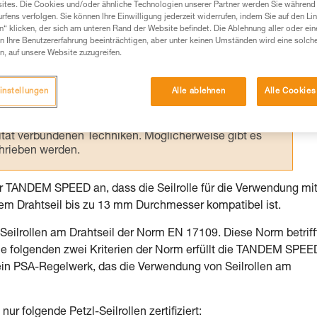
ites. Die Cookies und/oder ähnliche Technologien unserer Partner werden Sie während 
fens verfolgen. Sie können Ihre Einwilligung jederzeit widerrufen, indem Sie auf den Li
Produkte, um die es in diesem Tech Tipp geht,
n“ klicken, der sich am unteren Rand der Website befindet. Die Ablehnung aller oder ein
te ziehen. Um diese Zusatzinformationen verstehen zu
 Ihre Benutzererfahrung beeinträchtigen, aber unter keinen Umständen wird eine solch
auchsanweisung enthaltenen Informationen richtig
n, auf unsere Website zuzugreifen.
 eine entsprechende Ausbildung und ein spezielles
instellungen
Alle ablehnen
Alle Cookies
inem Profi, ob Sie in der Lage sind, den Vorgang
n eigenständig durchführen.
ivität verbundenen Techniken. Möglicherweise gibt es
chrieben werden.
 TANDEM SPEED an, dass die Seilrolle für die Verwendung mi
em Drahtseil bis zu 13 mm Durchmesser kompatibel ist.
Seilrollen am Drahtseil der Norm EN 17109. Diese Norm betriff
ie folgenden zwei Kriterien der Norm erfüllt die TANDEM SPEE
kein PSA-Regelwerk, das die Verwendung von Seilrollen am
r folgende Petzl-Seilrollen zertifiziert: