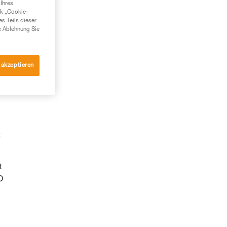
Ihres
nk „Cookie-
es Teils dieser
e Ablehnung Sie
 akzeptieren
t
t
D