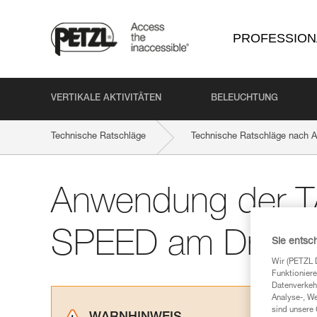
PROFESSION
VERTIKALE AKTIVITÄTEN
BELEUCHTUNG
Technische Ratschläge
Technische Ratschläge nach Ak
Anwendung der 
SPEED am Drahtse
Sie entsc
Wir (PETZL 
Funktioniere
Datenverkehr
Analyse-, W
sind unsere 