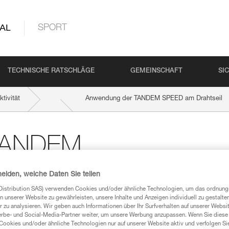
AL
SPORT
TECHNISCHE RATSCHLÄGE
GEMEINSCHAFT
SI
tivität
Anwendung der TANDEM SPEED am Drahtseil
TANDEM
il
heiden, welche Daten Sie teilen
Distribution SAS) verwenden Cookies und/oder ähnliche Technologien, um das ordnu
n unserer Website zu gewährleisten, unsere Inhalte und Anzeigen individuell zu gestalte
 zu analysieren. Wir geben auch Informationen über Ihr Surfverhalten auf unserer Websi
erbe- und Social-Media-Partner weiter, um unsere Werbung anzupassen. Wenn Sie diese 
Cookies und/oder ähnliche Technologien nur auf unserer Website aktiv und verfolgen Sie