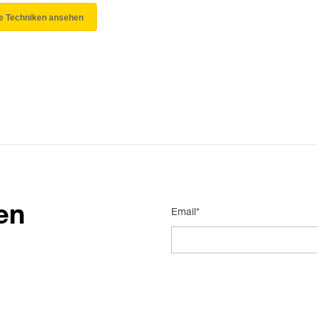
le Techniken ansehen
en
Email*