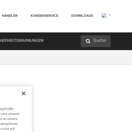
HÄNDLER
KUNDENSERVICE
DOWNLOADS
Suche
CHERHEITSWARNUNGEN
ngsgemäße
n und unseren
te an unsere
akzeptieren,
 nicht auf