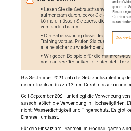
WARNHINWEIS
andere Webs
gesamten Sur
Lesen Sie die Gebrauchsanweisungen der 
Einstellunge
aufmerksam durch, bevor Sie diesen zu Ra
Cookies kann
können, müssen Sie zuerst die in der Gebr
daran hinder
verstanden haben.
Die Beherrschung dieser Techniken setzt
Cookie-E
Training voraus. Prüfen Sie zusammen mit e
alleine sicher zu wiederholen, bevor Sie ih
Wir geben Beispiele für die mit Ihrer Akt
noch andere Techniken, die hier nicht bes
Bis September 2021 gab die Gebrauchsanleitung der
einem Textilseil bis zu 13 mm Durchmesser oder ein
Seit September 2021 unterliegt die Verwendung von 
ausschließlich die Verwendung in Hochseilgärten. D
nicht: Wasserdichtigkeit und Fingerschutz. Es gibt 
Drahtseil umfasst.
Für den Einsatz am Drahtseil im Hochseilgarten sind nu