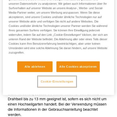
SPEED nicht: Wasserdichtigkeit und Fingerschutz. Es gibt
unseren Datenverkehr zu analysieren. Wir geben auch Informationen über Ihr
Sie ihn eigenständig durchführen.
kein PSA-Regelwerk, das die Verwendung von Seilrollen am
Surfverhalten auf unserer Website an unsere Analyse-, Werbe- und Social-
Wir geben Beispiele für die mit Ihrer Aktivität
Drahtseil umfasst.
Media-Partner weiter, um unsere Werbung anzupassen. Wenn Sie diese
verbundenen Techniken. Möglicherweise gibt es
akzeptieren, sind unsere Cookies und/oder ähnliche Technologien nur auf
noch andere Techniken, die hier nicht
unserer Website aktiv und verfolgen Sie nicht auf andere Websites. Die
Für den Einsatz am Drahtseil im Hochseilgarten sind nur
beschrieben werden.
Cookies und/oder ähnliche Technologien unserer Partner werden Sie während
folgende Petzl-Seilrollen zertifiziert:
Ihres gesamten Surfens verfolgen. Sie können Ihre Einwilligung jederzeit
widerrufen, indem Sie auf den Link „Cookie-Einstellungen“ klicken, der sich am
unteren Rand der Website befindet. Die Ablehnung aller oder eines Teils dieser
- Die Seilrollen TRAC CLUB (P023AB00/P023AB01)
Cookies kann Ihre Benutzererfahrung beeinträchtigen, aber unter keinen
und TRAC GUIDE (P024AB00/P024AB01).
Umständen wird eine solche Ablehnung Sie daran hindern, auf unsere Website
zuzugreifen.
- Die Seilrollen TRAC (P023AA00/P023BA00) und
TRAC PLUS (P024AA00/P024BA00).
Alle ablehnen
Alle Cookies akzeptieren
In der Gebrauchsanleitung der TANDEM SPEED wird also
Cookie-Einstellungen
nicht mehr die Kompatibilität am Drahtseil angegeben.
Dennoch ist diese Seilrolle mit Laufrollen aus rostfreiem
Stahl versehen, sodass sie immer noch für den Einsatz am
Drahtseil bis zu 13 mm geeignet ist, sofern es sich nicht um
einen Hochseilgarten handelt. Bei der Verwendung müssen
die Informationen in der Gebrauchsanleitung beachtet
werden.