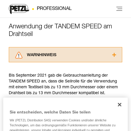
PROFESSIONAL
Anwendung der TANDEM SPEED am
Drahtseil
WARNHINWEIS
Lesen Sie die Gebrauchsanweisungen der
Produkte, um die es in diesem Tech Tipp geht,
Bis September 2021 gab die Gebrauchsanleitung der
aufmerksam durch, bevor Sie diesen zu Rate
TANDEM SPEED an, dass die Seilrolle für die Verwendung
ziehen. Um diese Zusatzinformationen
mit einem Textilseil bis zu 13 mm Durchmesser oder einem
verstehen zu können, müssen Sie zuerst die in
Drahtseil bis zu 13 mm Durchmesser kompatibel ist.
der Gebrauchsanweisung enthaltenen
Informationen richtig verstanden haben.
Die Beherrschung dieser Techniken setzt eine
Seit September 2021 unterliegt die Verwendung von
Sie entscheiden, welche Daten Sie teilen
entsprechende Ausbildung und ein spezielles
Seilrollen am Drahtseil der Norm EN 17109. Diese Norm
Training voraus. Prüfen Sie zusammen mit
betrifft ausschließlich die Verwendung in Hochseilgärten. Die
Wir (PETZL Distribution SAS) verwenden Cookies und/oder ähnliche
einem Profi, ob Sie in der Lage sind, den
folgenden zwei Kriterien der Norm erfüllt die TANDEM
Technologien, um das ordnungsgemäße Funktionieren unserer Website zu
Vorgang alleine sicher zu wiederholen, bevor
gewährleisten, unsere Inhalte und Anzeigen individuell zu gestalten und