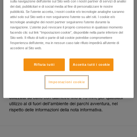
sui DPI che riguardano l’utilizzo di carrucole su cavo.
sulla navigazione dell’utente sul Sito web con i nostri partner di servizi di analisi
vengono qui descritte.
dei dati, pubblicitari e di social media al fine di personalizzare le nostre
pubblicità. Se l’utente accetta, i nostri cookie e/o tecnologie analoghe saranno
Per l’utilizzo su cavo nei Parchi Avventura, le uniche
attivi solo sul Sito web e non seguiranno l’utente su altri siti. I cookie e/o
carrucole Petzl certificate sono:
tecnologie analoghe dei nostri partner seguiranno l’utente durante la
navigazione. L’utente può revocare il proprio consenso in qualsiasi momento
facendo clic sul link “Impostazioni cookie”, disponibile nella parte inferiore del
- Le carrucole TRAC CLUB (P023AB00/P023AB01) e
Sito web. Il rifiuto di tutti o parte di tali cookie potrebbe compromettere
l’esperienza dell’utente, ma in nessun caso tale rifiuto impedirà all’utente di
TRAC GUIDE (P024AB00/P024AB01).
accedere al Sito web.
- Le carrucole TRAC (P023AA00/P023BA00) e TRAC
PLUS (P024AA00/P024BA00).
Rifiuta tutti
Accetta tutti i cookie
La nota informativa della TANDEM SPEED non indica più la
Impostazioni cookie
compatibilità con un cavo. Tuttavia questa carrucola è dotata
di rotelle in acciaio inossidabile, per cui può essere sempre
utilizzata su cavo con diametro fino a 13 mm, per qualsiasi
utilizzo al di fuori dell’ambiente dei parchi avventura, nel
rispetto delle informazioni della nota informativa.