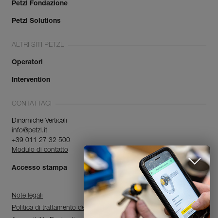
Petzl Fondazione
Petzl Solutions
ALTRI SITI PETZL
Operatori
Intervention
CONTATTACI
Dinamiche Verticali
info@petzl.it
+39 011 27 32 500
Modulo di contatto
Accesso stampa
Note legali
Politica di trattamento dei dati personali e di gestione dei cookie