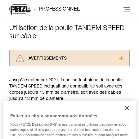
PROFESSIONNEL
Utilisation de la poulie TANDEM SPEED
sur câble
AVERTISSEMENTS
Lisez attentivement les notices techniques des
produits utilisés dans ce conseil avant de le
Jusqu’à septembre 2021, la notice technique de la poulie
consulter. Vous devez avoir compris les
TANDEM SPEED indiquait une compatibilité soit avec des
informations de la notice technique pour
cordes jusqu’à 13 mm de diamètre, soit avec des câbles
pouvoir comprendre ce complément
jusqu’à 13 mm de diamètre.
d’informations.
Maîtriser ces techniques nécessite une
formation et un entraînement spécifique. Validez
Depuis septembre 2021, l’usage de poulie sur câble a été
Faites un choix concernant vos données
avec un professionnel votre capacité à refaire
encadré par la norme EN 17109, qui concerne uniquement
Nous (PETZL Distribution SAS) et nos partenaires utilisons des cookies et/ou
la manipulation, seul, en toute sécurité, avant
les Parcours Acrobatiques en Hauteur. La TANDEM SPEED
technologies similaires pour nous assurer du bon fonctionnement de notre
de la reproduire en autonomie.
ne répond pas à deux critères de ce référentiel :
Site, pour personnaliser notre contenu et nos publicités, et pour analyser notre
Nous donnons des exemples de techniques