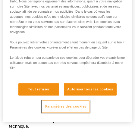
l’imperdabilité et la protection des doigts. Il n’existe aucun
trafic. Nous partageons également des informations, quant à votre navigation
liées à votre activité. Il peut en exister d’autres
autre référentiel normatif EPI couvrant l’usage de poulie sur
sur notre Site, avec nos partenaires analytiques, publicitaires et de réseaux
que nous ne décrivons pas ici.
sociaux afin de personnaliser nos publicités. Dans le cas où vous les
câble.
acceptez, nos cookies et/ou technologies similaires ne sont actifs que sur
notre Site et ne vous suivront pas sur d’autres sites web. Les cookies et/ou
technologies similaires de nos partenaires vous suivront pendant toute votre
Pour un usage en Parcours Acrobatiques en Hauteur sur
navigation.
câble, les seules poulies Petzl certifiées sont :
Vous pouvez retirer votre consentement à tout moment en cliquant sur le lien «
Paramètres des cookies » prévu à cet effet en bas de page du Site.
- Les poulies TRAC CLUB (P023AB00/P023AB01) et
TRAC GUIDE (P024AB00/P024AB01).
Le fait de refuser tout ou partie de ces cookies peut dégrader votre expérience
utilisateur, mais en aucun cas ce refus ne vous empêchera d’accéder à notre
Site.
- Les poulies TRAC (P023AA00/P023BA00) et TRAC
PLUS (P024AA00/P024BA00).
Tout refuser
Autoriser tous les cookies
La notice technique de la TANDEM SPEED n’indique donc
plus de compatibilité avec un câble. Cependant cette poulie
est dotée de galets en acier inoxydable, ce qui lui permet
Paramètres des cookies
toujours d’être utilisée sur câble jusqu’à 13 mm de diamètre,
pour tout usage hors environnement Parcours Acrobatiques
en Hauteur, tout en respectant les informations de la notice
technique.