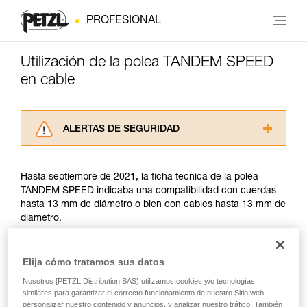
PROFESIONAL
Utilización de la polea TANDEM SPEED
en cable
ALERTAS DE SEGURIDAD
Lea atentamente las fichas técnicas de los
productos utilizados en este consejo antes de
Hasta septiembre de 2021, la ficha técnica de la polea
consultarlo. Usted debe comprender la
TANDEM SPEED indicaba una compatibilidad con cuerdas
información de la ficha técnica para poder
hasta 13 mm de diámetro o bien con cables hasta 13 mm de
comprender este complemento informativo.
diámetro.
Dominar estas técnicas requiere una formación
y un entrenamiento específico. Confirme a
través de un profesional su capacidad para
A partir de septiembre de 2021, la utilización de la polea en
Elija cómo tratamos sus datos
ejecutar estas técnicas, solo y con total
cable se ha enmarcado en la norma EN 17109, que afecta
seguridad, antes de ejecutarlas de forma
únicamente a los Recorridos Acrobáticos en Altura. La
Nosotros [PETZL Distribution SAS) utilizamos cookies y/o tecnologías
autónoma.
similares para garantizar el correcto funcionamiento de nuestro Sitio web,
TANDEM SPEED no cumple con dos criterios de esta norma:
personalizar nuestro contenido y anuncios, y analizar nuestro tráfico. También
Damos ejemplos de técnicas relacionadas con