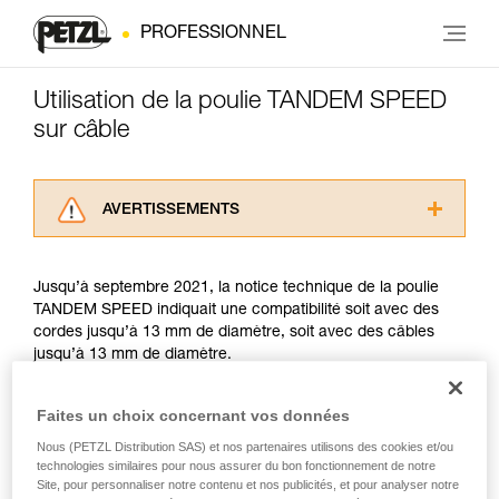
PROFESSIONNEL
Utilisation de la poulie TANDEM SPEED
sur câble
AVERTISSEMENTS
Lisez attentivement les notices techniques des
produits utilisés dans ce conseil avant de le
Jusqu’à septembre 2021, la notice technique de la poulie
consulter. Vous devez avoir compris les
TANDEM SPEED indiquait une compatibilité soit avec des
informations de la notice technique pour
cordes jusqu’à 13 mm de diamètre, soit avec des câbles
pouvoir comprendre ce complément
jusqu’à 13 mm de diamètre.
d’informations.
Maîtriser ces techniques nécessite une
formation et un entraînement spécifique. Validez
Depuis septembre 2021, l’usage de poulie sur câble a été
Faites un choix concernant vos données
avec un professionnel votre capacité à refaire
encadré par la norme EN 17109, qui concerne uniquement
Nous (PETZL Distribution SAS) et nos partenaires utilisons des cookies et/ou
la manipulation, seul, en toute sécurité, avant
les Parcours Acrobatiques en Hauteur. La TANDEM SPEED
technologies similaires pour nous assurer du bon fonctionnement de notre
de la reproduire en autonomie.
ne répond pas à deux critères de ce référentiel :
Site, pour personnaliser notre contenu et nos publicités, et pour analyser notre
Nous donnons des exemples de techniques