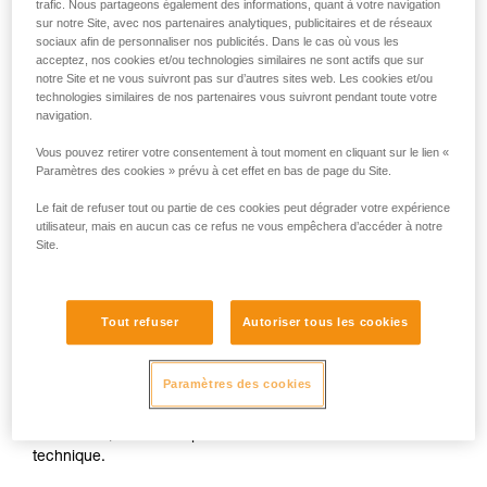
l’imperdabilité et la protection des doigts. Il n’existe aucun
trafic. Nous partageons également des informations, quant à votre navigation
liées à votre activité. Il peut en exister d’autres
autre référentiel normatif EPI couvrant l’usage de poulie sur
sur notre Site, avec nos partenaires analytiques, publicitaires et de réseaux
que nous ne décrivons pas ici.
sociaux afin de personnaliser nos publicités. Dans le cas où vous les
câble.
acceptez, nos cookies et/ou technologies similaires ne sont actifs que sur
notre Site et ne vous suivront pas sur d’autres sites web. Les cookies et/ou
technologies similaires de nos partenaires vous suivront pendant toute votre
Pour un usage en Parcours Acrobatiques en Hauteur sur
navigation.
câble, les seules poulies Petzl certifiées sont :
Vous pouvez retirer votre consentement à tout moment en cliquant sur le lien «
Paramètres des cookies » prévu à cet effet en bas de page du Site.
- Les poulies TRAC CLUB (P023AB00/P023AB01) et
TRAC GUIDE (P024AB00/P024AB01).
Le fait de refuser tout ou partie de ces cookies peut dégrader votre expérience
utilisateur, mais en aucun cas ce refus ne vous empêchera d’accéder à notre
Site.
- Les poulies TRAC (P023AA00/P023BA00) et TRAC
PLUS (P024AA00/P024BA00).
Tout refuser
Autoriser tous les cookies
La notice technique de la TANDEM SPEED n’indique donc
plus de compatibilité avec un câble. Cependant cette poulie
est dotée de galets en acier inoxydable, ce qui lui permet
Paramètres des cookies
toujours d’être utilisée sur câble jusqu’à 13 mm de diamètre,
pour tout usage hors environnement Parcours Acrobatiques
en Hauteur, tout en respectant les informations de la notice
technique.