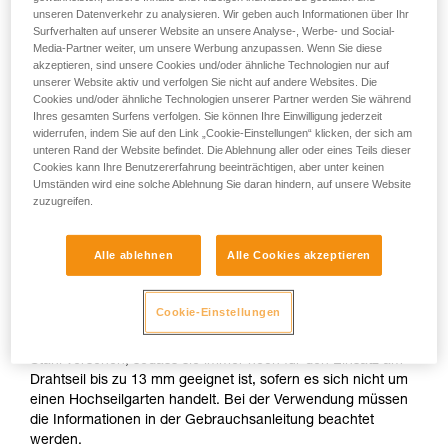
SPEED nicht: Wasserdichtigkeit und Fingerschutz. Es gibt
unseren Datenverkehr zu analysieren. Wir geben auch Informationen über Ihr
Sie ihn eigenständig durchführen.
kein PSA-Regelwerk, das die Verwendung von Seilrollen am
Surfverhalten auf unserer Website an unsere Analyse-, Werbe- und Social-
Wir geben Beispiele für die mit Ihrer Aktivität
Drahtseil umfasst.
Media-Partner weiter, um unsere Werbung anzupassen. Wenn Sie diese
verbundenen Techniken. Möglicherweise gibt es
akzeptieren, sind unsere Cookies und/oder ähnliche Technologien nur auf
noch andere Techniken, die hier nicht
unserer Website aktiv und verfolgen Sie nicht auf andere Websites. Die
Für den Einsatz am Drahtseil im Hochseilgarten sind nur
beschrieben werden.
Cookies und/oder ähnliche Technologien unserer Partner werden Sie während
folgende Petzl-Seilrollen zertifiziert:
Ihres gesamten Surfens verfolgen. Sie können Ihre Einwilligung jederzeit
widerrufen, indem Sie auf den Link „Cookie-Einstellungen“ klicken, der sich am
unteren Rand der Website befindet. Die Ablehnung aller oder eines Teils dieser
- Die Seilrollen TRAC CLUB (P023AB00/P023AB01)
Cookies kann Ihre Benutzererfahrung beeinträchtigen, aber unter keinen
und TRAC GUIDE (P024AB00/P024AB01).
Umständen wird eine solche Ablehnung Sie daran hindern, auf unsere Website
zuzugreifen.
- Die Seilrollen TRAC (P023AA00/P023BA00) und
TRAC PLUS (P024AA00/P024BA00).
Alle ablehnen
Alle Cookies akzeptieren
In der Gebrauchsanleitung der TANDEM SPEED wird also
Cookie-Einstellungen
nicht mehr die Kompatibilität am Drahtseil angegeben.
Dennoch ist diese Seilrolle mit Laufrollen aus rostfreiem
Stahl versehen, sodass sie immer noch für den Einsatz am
Drahtseil bis zu 13 mm geeignet ist, sofern es sich nicht um
einen Hochseilgarten handelt. Bei der Verwendung müssen
die Informationen in der Gebrauchsanleitung beachtet
werden.