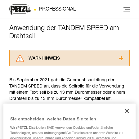
PROFESSIONAL
Anwendung der TANDEM SPEED am
Drahtseil
WARNHINWEIS
Lesen Sie die Gebrauchsanweisungen der
Produkte, um die es in diesem Tech Tipp geht,
Bis September 2021 gab die Gebrauchsanleitung der
aufmerksam durch, bevor Sie diesen zu Rate
TANDEM SPEED an, dass die Seilrolle für die Verwendung
ziehen. Um diese Zusatzinformationen
mit einem Textilseil bis zu 13 mm Durchmesser oder einem
verstehen zu können, müssen Sie zuerst die in
Drahtseil bis zu 13 mm Durchmesser kompatibel ist.
der Gebrauchsanweisung enthaltenen
Informationen richtig verstanden haben.
Die Beherrschung dieser Techniken setzt eine
Seit September 2021 unterliegt die Verwendung von
Sie entscheiden, welche Daten Sie teilen
entsprechende Ausbildung und ein spezielles
Seilrollen am Drahtseil der Norm EN 17109. Diese Norm
Training voraus. Prüfen Sie zusammen mit
betrifft ausschließlich die Verwendung in Hochseilgärten. Die
Wir (PETZL Distribution SAS) verwenden Cookies und/oder ähnliche
einem Profi, ob Sie in der Lage sind, den
folgenden zwei Kriterien der Norm erfüllt die TANDEM
Technologien, um das ordnungsgemäße Funktionieren unserer Website zu
Vorgang alleine sicher zu wiederholen, bevor
gewährleisten, unsere Inhalte und Anzeigen individuell zu gestalten und