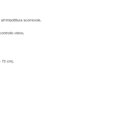
 all'imbottitura scorrevole,
ontrollo visivo,
 - 75 cm),