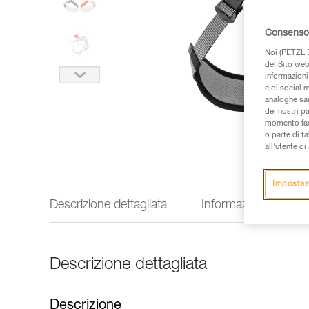
Consenso 
Noi (PETZL D
del Sito web,
informazioni 
e di social m
analoghe sar
dei nostri p
momento facen
o parte di t
all’utente d
Impostaz
Descrizione dettagliata
Informazioni tecnich
Descrizione dettagliata
Descrizione