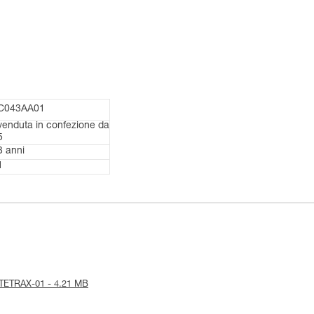
C043AA01
venduta in confezione da
5
3 anni
1
ce-TETRAX-01 - 4.21 MB