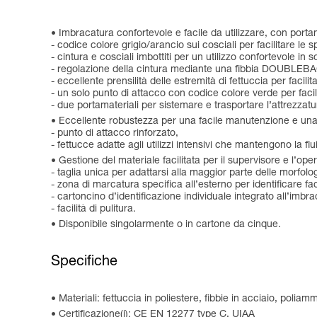
Imbracatura confortevole e facile da utilizzare, con portam
- codice colore grigio/arancio sui cosciali per facilitare le sp
- cintura e cosciali imbottiti per un utilizzo confortevole in 
- regolazione della cintura mediante una fibbia DOUBLEBAC
- eccellente prensilità delle estremità di fettuccia per facili
- un solo punto di attacco con codice colore verde per facili
- due portamateriali per sistemare e trasportare l’attrezzatu
Eccellente robustezza per una facile manutenzione e una d
- punto di attacco rinforzato,
- fettucce adatte agli utilizzi intensivi che mantengono la flu
Gestione del materiale facilitata per il supervisore e l’ope
- taglia unica per adattarsi alla maggior parte delle morfolog
- zona di marcatura specifica all’esterno per identificare f
- cartoncino d’identificazione individuale integrato all’imbra
- facilità di pulitura.
Disponibile singolarmente o in cartone da cinque.
Specifiche
Materiali: fettuccia in poliestere, fibbie in acciaio, poliam
Certificazione(i): CE EN 12277 type C, UIAA