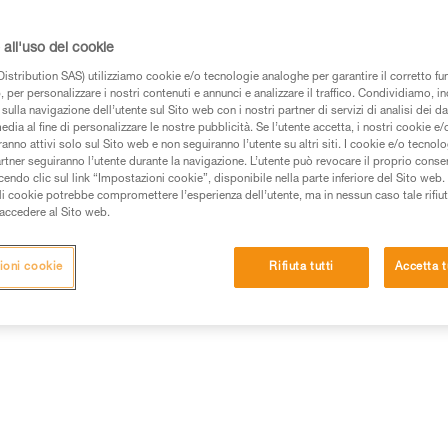
I punti di attacco rinforzati e 
negli utilizzi intensivi. I suoi d
zone d’identificazione e di mar
all'uso dei cookie
istribution SAS) utilizziamo cookie e/o tecnologie analoghe per garantire il corretto f
 per personalizzare i nostri contenuti e annunci e analizzare il traffico. Condividiamo, in
Trova un rivenditore
sulla navigazione dell’utente sul Sito web con i nostri partner di servizi di analisi dei dat
edia al fine di personalizzare le nostre pubblicità. Se l’utente accetta, i nostri cookie e
anno attivi solo sul Sito web e non seguiranno l’utente su altri siti. I cookie e/o tecnol
artner seguiranno l’utente durante la navigazione. L’utente può revocare il proprio conse
do clic sul link “Impostazioni cookie”, disponibile nella parte inferiore del Sito web. Il 
ali cookie potrebbe compromettere l’esperienza dell’utente, ma in nessun caso tale rifiu
i accedere al Sito web.
ioni cookie
Rifiuta tutti
Accetta t
Altri prodotti
e
Ispezione