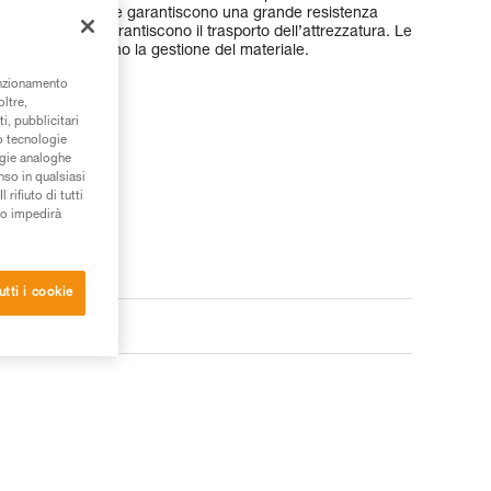
le fettucce spesse le garantiscono una grande resistenza
ue portamateriali garantiscono il trasporto dell’attrezzatura. Le
catura semplificano la gestione del materiale.
unzionamento
oltre,
i, pubblicitari
/o tecnologie
ogie analoghe
nso in qualsiasi
rifiuto di tutti
to impedirà
utti i cookie