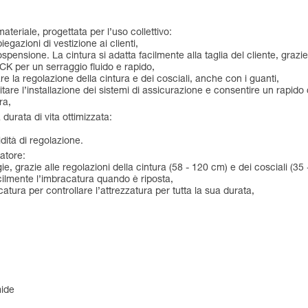
ateriale, progettata per l’uso collettivo:
iegazioni di vestizione ai clienti,
sospensione. La cintura si adatta facilmente alla taglia del cliente, grazie
K per un serraggio fluido e rapido,
tare la regolazione della cintura e dei cosciali, anche con i guanti,
tare l’installazione dei sistemi di assicurazione e consentire un rapido c
ra,
urata di vita ottimizzata:
idità di regolazione.
ratore:
ie, grazie alle regolazioni della cintura (58 - 120 cm) e dei cosciali (35
acilmente l’imbracatura quando è riposta,
catura per controllare l’attrezzatura per tutta la sua durata,
mide