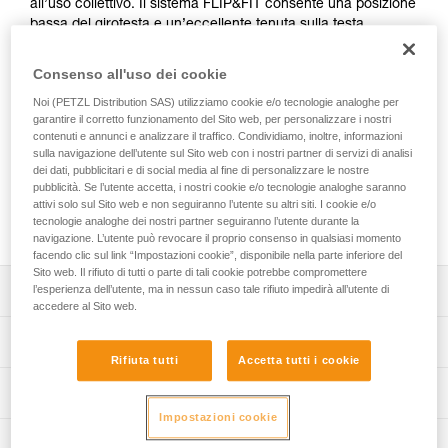
all’uso collettivo. Il sistema FLIP&FIT consente una posizione
bassa del girotesta e un’eccellente tenuta sulla testa,
facilitando la regolazione da parte del supervisore o del
cliente. La gestione del materiale è facilitata, grazie alla
Consenso all'uso dei cookie
taglia unica che può essere regolata per le teste di piccole
Noi (PETZL Distribution SAS) utilizziamo cookie e/o tecnologie analoghe per
dimensioni. È dotato di un guscio esterno spesso progettato
garantire il corretto funzionamento del Sito web, per personalizzare i nostri
per resistere ad urti e graffi. Il girotesta rientra all’interno del
contenuti e annunci e analizzare il traffico. Condividiamo, inoltre, informazioni
casco per proteggerlo durante il trasporto e lo stoccaggio.
sulla navigazione dell’utente sul Sito web con i nostri partner di servizi di analisi
La manutenzione è facilitata e la durata di vita è ottimizzata,
dei dati, pubblicitari e di social media al fine di personalizzare le nostre
grazie al girotesta completamente smontabile e
pubblicità. Se l’utente accetta, i nostri cookie e/o tecnologie analoghe saranno
intercambiabile. PANGA è disponibile in cinque colori e
attivi solo sul Sito web e non seguiranno l’utente su altri siti. I cookie e/o
tecnologie analoghe dei nostri partner seguiranno l’utente durante la
fornito in confezione da cinque.
navigazione. L’utente può revocare il proprio consenso in qualsiasi momento
facendo clic sul link “Impostazioni cookie”, disponibile nella parte inferiore del
Sito web. Il rifiuto di tutti o parte di tali cookie potrebbe compromettere
Descrizione
l’esperienza dell’utente, ma in nessun caso tale rifiuto impedirà all’utente di
accedere al Sito web.
Casco di facile utilizzo progettato per l’uso collettivo:
Specifiche tecniche
- sistema FLIP&FIT per garantire una posizione bassa del
Rifiuta tutti
Accetta tutti i cookie
girotesta e un’eccellente tenuta del casco. Questo
Materiali: guscio esterno in ABS (acrilonitrile butadiene
Informazioni tecniche
sistema comprende una regolazione del girotesta di facile
stirene), guscio interno in EPP (polipropilene espanso),
utilizzo per il supervisore o l’utilizzatore,
Impostazioni cookie
fettucce in poliestere e poliammide
Libretto d'uso
- taglia unica per facilitare la gestione del materiale. Una
Ispezione
Scarica il pdf technical-notice-PANGA-2