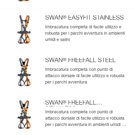
Codice : A030AA03
compilate automaticamente.
Colore(i) : verde
Importa ed esporta facilmente i dati dei tuoi DPI esistenti.
: Venduto in confezione da 5
®
SWAN
EASYFIT STAINLESS
Garanzia : 3 anni
Visualizza lo storico di un prodotto dalla sua data di
Confezione : 1
produzione.
Imbracatura completa di facile utilizzo e
robusta per i parchi avventura in ambienti
Codice : A030AA04
Colore(i) : rosso
umidi e salini
Per saperne di più
: Venduto in confezione da 5
Garanzia : 3 anni
Confezione : 1
®
SWAN
FREEFALL STEEL
Imbracatura completa con punto di
attacco dorsale di facile utilizzo e robusta
per i parchi avventura
®
SWAN
FREEFALL
STAINLESS
Imbracatura completa con punto di
attacco dorsale di facile utilizzo e robusta
per i parchi avventura in ambienti umidi e
salini