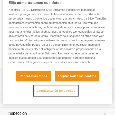
El TETRAX es un arnés confortable, fácil de utilizar y
Elija cómo tratamos sus datos
robusto, diseñado para los colectivos. Su cinturón
Nosotros [PETZL Distribution SAS) utilizamos cookies y/o tecnologías
acolchado, equipado con acolchados deslizantes, asegura
similares para garantizar el correcto funcionamiento de nuestro Sitio web,
un porte confortable sea cual sea la talla del usuario. Está
personalizar nuestro contenido y anuncios, y analizar nuestro tráfico. También
equipado con un único punto de enganche para facilitar la
compartimos información sobre su navegación en nuestro Sitio web con
colocación de los sistemas de aseguramiento y permitir un
nuestros socios analíticos, publicitarios y de redes sociales para personalizar
nuestros anuncios. Si los acepta, nuestras cookies y/o tecnologías similares
control visual rápido. Su punto de enganche reforzado y sus
solo estarán activas en nuestro Sitio web y no le seguirán en otros sitios web.
cintas gruesas le proporcionan una gran durabilidad para las
Las cookies y/o tecnologías similares de nuestros socios le seguirán a través
utilizaciones intensivas. Sus dos anillos portamaterial
de su navegación. Puede retirar su consentimiento en cualquier momento
aseguran el transporte de los equipos. Zonas de
haciendo clic en el enlace "Configuración de cookies", proporcionado en la
identificación y de marcado que simplifican la gestión del
parte inferior de la página del Sitio web. Rechazar todas o parte de estas
parque de material.
cookies puede afectar a su experiencia de usuario, pero bajo ninguna
circunstancia tal negativa le impedirá acceder a nuestro Sitio web.
Descripción
Rechazarlas todas
Aceptar todas las cookies
Arnés de asiento confortable y fácil de utilizar, con anillo
Características técnicas
portamaterial, diseñado para los colectivos:
Configuración de cookies
- Código de color gris/naranja en las perneras que
Materiales: cinta de poliéster, hebillas de acero y
Información técnica
permite facilitar las explicaciones de colocación a los
poliamida
clientes.
Ficha técnica
Certificaciones: CE EN 12277 type C, UIAA
- Cinturón y perneras acolchados para llevarse con mayor
Inspección
Descargar el pdf technical-notice-TETRAX-01