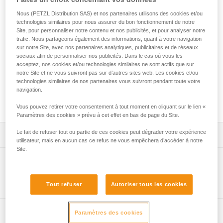
TETRAX est un harnais confortable, facile à utiliser et
robuste, conçu pour les usages collectifs. Sa ceinture
Nous (PETZL Distribution SAS) et nos partenaires utilisons des cookies et/ou
rembourrée, équipée d'une mousse coulissante, assure un
technologies similaires pour nous assurer du bon fonctionnement de notre
Site, pour personnaliser notre contenu et nos publicités, et pour analyser notre
port confortable quelle que soit la taille de l'utilisateur. Il est
trafic. Nous partageons également des informations, quant à votre navigation
équipé d'un seul point d'attache pour faciliter la mise en
sur notre Site, avec nos partenaires analytiques, publicitaires et de réseaux
place des systèmes d'assurage et permettre un contrôle
sociaux afin de personnaliser nos publicités. Dans le cas où vous les
visuel rapide. Son point d'attache renforcé et ses sangles
acceptez, nos cookies et/ou technologies similaires ne sont actifs que sur
épaisses lui apportent une grande durabilité pour les usages
notre Site et ne vous suivront pas sur d’autres sites web. Les cookies et/ou
technologies similaires de nos partenaires vous suivront pendant toute votre
intensifs. Ses deux porte-matériel assurent le transport des
navigation.
équipements. Des zones d'identification et de marquage
simplifient la gestion du parc de matériel.
Vous pouvez retirer votre consentement à tout moment en cliquant sur le lien «
Paramètres des cookies » prévu à cet effet en bas de page du Site.
Le fait de refuser tout ou partie de ces cookies peut dégrader votre expérience
Descriptif
utilisateur, mais en aucun cas ce refus ne vous empêchera d’accéder à notre
Site.
Harnais cuissard confortable et facile à utiliser, avec
Spécifications techniques
porte-matériel, conçu pour les usages collectifs :
- code couleur gris/orange sur les tours de cuisse
Matière(s): sangle en polyester, boucles en acier,
Tout refuser
Autoriser tous les cookies
Informations techniques
permettant de faciliter les explications d'enfilage aux
polyamide
clients,
Notice
Certification(s): CE EN 12277 type C, UIAA
- ceinture et tours de cuisse rembourrés pour un port
Inspection
Télécharger le pdf technical-notice-TETRAX-01
Paramètres des cookies
confortable en suspension. La ceinture s'adapte
Poids unitaire: 515 g