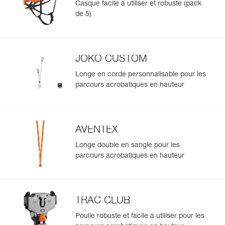
Casque facile à utiliser et robuste (pack
- zone de marquage spécifique à l'extérieur permettant
Importez et exportez facilement vos données EPI
de 5)
d'identifier facilement le harnais lorsqu'il est rangé,
existantes.
- cartonnette d'identification individuelle intégrée au
Voir l'historique d'un produit à partir de sa date de
harnais pour contrôler l'équipement tout au long de sa
fabrication.
durée de vie,
- facilité de nettoyage.
JOKO CUSTOM
Disponible à l'unité ou en regroupement par cinq.
En savoir plus
Longe en corde personnalisable pour les
parcours acrobatiques en hauteur
AVENTEX
Longe double en sangle pour les
parcours acrobatiques en hauteur
TRAC CLUB
Poulie robuste et facile à utiliser pour les