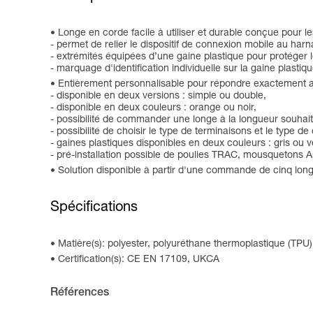
Longe en corde facile à utiliser et durable conçue pour l
- permet de relier le dispositif de connexion mobile au harn
- extrémités équipées d’une gaine plastique pour protéger l
- marquage d'identification individuelle sur la gaine plasti
Entièrement personnalisable pour répondre exactement au
- disponible en deux versions : simple ou double,
- disponible en deux couleurs : orange ou noir,
- possibilité de commander une longe à la longueur souhai
- possibilité de choisir le type de terminaisons et le type 
- gaines plastiques disponibles en deux couleurs : gris ou v
- pré-installation possible de poulies TRAC, mousqueton
Solution disponible à partir d'une commande de cinq lo
Spécifications
Matière(s): polyester, polyuréthane thermoplastique (TPU)
Certification(s): CE EN 17109, UKCA
Références