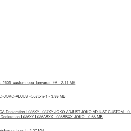
f : 2605_custom_ope_lanyards_FR - 2.11 MB
-JOKO-JOKO-ADJUST-Custom-1 - 3.99 MB
 UKCA-Declaration-L036XY-L037XY-JOKO ADJUST-JOKO ADJUST CUSTOM - 0
 UE-Declaration-L036XY-L036ABXX-L036BBXX-JOKO - 0.66 MB