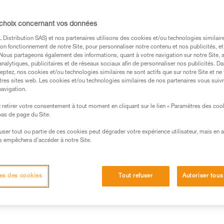
personnaliser la longe en choisi
longueur. Il offre la possibilité
au harnais. Des poulies TRAC e
 choix concernant vos données
Lire la suite
Distribution SAS) et nos partenaires utilisons des cookies et/ou technologies similai
on fonctionnement de notre Site, pour personnaliser notre contenu et nos publicités, et
. Nous partageons également des informations, quant à votre navigation sur notre Site, 
Trouvez un revendeur
analytiques, publicitaires et de réseaux sociaux afin de personnaliser nos publicités. Da
eptez, nos cookies et/ou technologies similaires ne sont actifs que sur notre Site et ne
tres sites web. Les cookies et/ou technologies similaires de nos partenaires vous suiv
navigation.
retirer votre consentement à tout moment en cliquant sur le lien « Paramètres des coo
 bas de page du Site.
efuser tout ou partie de ces cookies peut dégrader votre expérience utilisateur, mais en 
s empêchera d’accéder à notre Site.
Autres produits
Inspection
es des cookies
Tout refuser
Autoriser tous