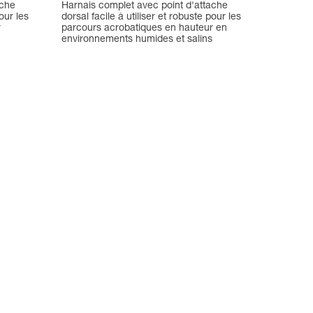
ache
Harnais complet avec point d'attache
pour les
dorsal facile à utiliser et robuste pour les
r
parcours acrobatiques en hauteur en
environnements humides et salins