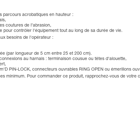
es parcours acrobatiques en hauteur :
ais,
es coutures de l’abrasion,
que pour contrôler l'équipement tout au long de sa durée de vie.
x besoins de l'opérateur :
tée (par longueur de 5 cm entre 25 et 200 cm).
de connexions au harnais : terminaison cousue ou têtes d'alouette,
ert,
s Am'D PIN-LOCK, connecteurs ouvrables RING OPEN ou émerillons ouvr
nges minimum. Pour commander ce produit, rapprochez-vous de votre 