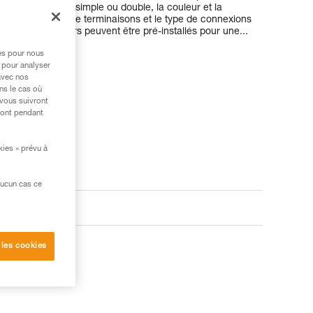
ssant la version, simple ou double, la couleur et la
 de choisir le type de terminaisons et le type de connexions
t des connecteurs peuvent être pré-installés pour une...
res pour nous
 pour analyser
avec nos
ns le cas où
 vous suivront
ront pendant
kies » prévu à
aucun cas ce
 les cookies