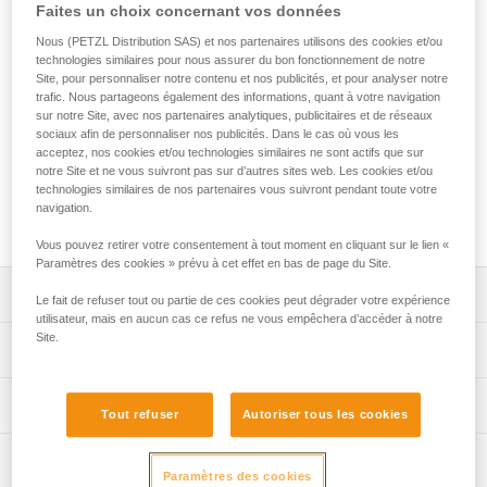
JOKO CUSTOM est une longe en corde entièrement
Faites un choix concernant vos données
personnalisable destinée aux parcours acrobatiques en
Nous (PETZL Distribution SAS) et nos partenaires utilisons des cookies et/ou
hauteur. Facile à utiliser, elle permet de relier le dispositif de
technologies similaires pour nous assurer du bon fonctionnement de notre
connexion mobile au harnais. Ses extrémités sont équipées
Site, pour personnaliser notre contenu et nos publicités, et pour analyser notre
d'une gaine plastique permettant de protéger les coutures
trafic. Nous partageons également des informations, quant à votre navigation
de l'abrasion. Le service Petzl Custom permet de
sur notre Site, avec nos partenaires analytiques, publicitaires et de réseaux
sociaux afin de personnaliser nos publicités. Dans le cas où vous les
personnaliser la longe en choisissant la version, simple ou
acceptez, nos cookies et/ou technologies similaires ne sont actifs que sur
double, la couleur et la longueur. Il offre la possibilité de
notre Site et ne vous suivront pas sur d’autres sites web. Les cookies et/ou
choisir le type de terminaisons et le type de connexions au
technologies similaires de nos partenaires vous suivront pendant toute votre
harnais. Des poulies TRAC et des connecteurs peuvent être
navigation.
pré-installés pour une solution prête à l'emploi.
Vous pouvez retirer votre consentement à tout moment en cliquant sur le lien «
Paramètres des cookies » prévu à cet effet en bas de page du Site.
Descriptif
Le fait de refuser tout ou partie de ces cookies peut dégrader votre expérience
utilisateur, mais en aucun cas ce refus ne vous empêchera d’accéder à notre
Site.
Longe en corde facile à utiliser et durable conçue pour les
Spécifications techniques
parcours acrobatiques en hauteur :
- permet de relier le dispositif de connexion mobile au
Matière(s): polyester, polyuréthane thermoplastique (TPU)
Informations techniques
harnais,
Tout refuser
Autoriser tous les cookies
Certification(s): CE EN 17109, UKCA
- extrémités équipées d’une gaine plastique pour protéger
Notice
les coutures de l’abrasion,
Inspection
Spécifications référence(s)
Télécharger le pdf technical-notice-JOKO-JOKO-
- marquage d'identification individuelle sur la gaine
Paramètres des cookies
ADJUST-Custom-1