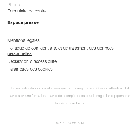
Phone
Formulaire de contact
Espace presse
Mentions légales
Politique de confidentialité et de traitement des données
personnelles
Déclaration d'accessibilité
Paramètres des cookies
Les activités illustrées sont intrinsèquement dangereuses. Chaque utilisateur doit
avoir suivi une formation et avoir des compétences pour l’usage des équipements
lors de ces activités.
© 1995-2026 Petzl