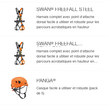
datamatrix : toutes les informations relatives au produit
s'afficheront automatiquement.
®
SWAN
FREEFALL STEEL
Importez et exportez facilement vos données EPI
Harnais complet avec point d'attache
existantes.
dorsal facile à utiliser et robuste pour les
Voir l'historique d'un produit à partir de sa date de
parcours acrobatiques en hauteur
fabrication.
®
SWAN
FREEFALL
En savoir plus
STAINLESS
Harnais complet avec point d'attache
dorsal facile à utiliser et robuste pour les
parcours acrobatiques en hauteur en
environnements humides et salins
®
PANGA
Casque facile à utiliser et robuste (pack
de 5)