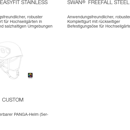
EASYFIT STAINLESS
SWAN
®
FREEFALL STEEL
freundlicher, robuster
Anwendungsfreundlicher, robuste
t für Hochseilgärten in
Komplettgurt mit rückseitiger
nd salzhaltigen Umgebungen
Befestigungsöse für Hochseilgärt
CUSTOM
ierbarer PANGA-Helm (5er-