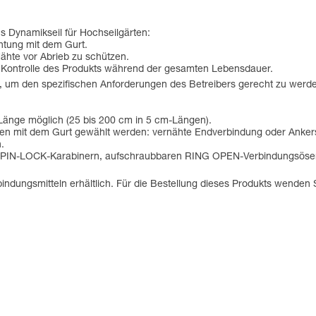
s Dynamikseil für Hochseilgärten:
htung mit dem Gurt.
ähte vor Abrieb zu schützen.
die Kontrolle des Produkts während der gesamten Lebensdauer.
 um den spezifischen Anforderungen des Betreibers gerecht zu werd
 Länge möglich (25 bis 200 cm in 5 cm-Längen).
gen mit dem Gurt gewählt werden: vernähte Endverbindung oder Ankers
.
 Am'D PIN-LOCK-Karabinern, aufschraubbaren RING OPEN-Verbindungsös
indungsmitteln erhältlich. Für die Bestellung dieses Produkts wenden S