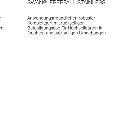
SWAN
®
FREEFALL STAINLESS
r
Anwendungsfreundlicher, robuster
Komplettgurt mit rückseitiger
en
Befestigungsöse für Hochseilgärten in
feuchten und salzhaltigen Umgebungen