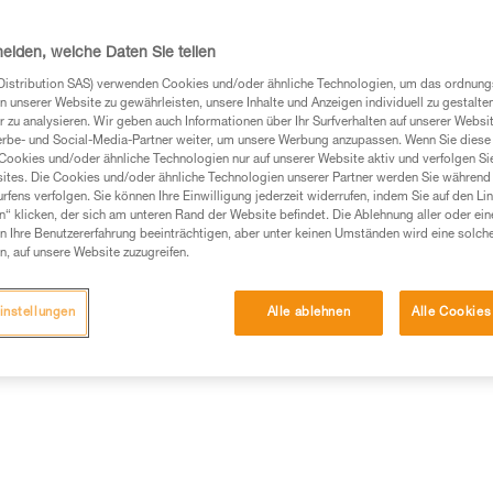
Service bietet die Ausführung
die Version (einfach oder dopp
gewählt werden. Außerdem kann
heiden, welche Daten Sie teilen
Weiterlesen
Distribution SAS) verwenden Cookies und/oder ähnliche Technologien, um das ordnu
n unserer Website zu gewährleisten, unsere Inhalte und Anzeigen individuell zu gestalte
 zu analysieren. Wir geben auch Informationen über Ihr Surfverhalten auf unserer Websi
Einen Händler finden
erbe- und Social-Media-Partner weiter, um unsere Werbung anzupassen. Wenn Sie diese 
Cookies und/oder ähnliche Technologien nur auf unserer Website aktiv und verfolgen Sie
ites. Die Cookies und/oder ähnliche Technologien unserer Partner werden Sie während 
fens verfolgen. Sie können Ihre Einwilligung jederzeit widerrufen, indem Sie auf den Li
n“ klicken, der sich am unteren Rand der Website befindet. Die Ablehnung aller oder ein
 Ihre Benutzererfahrung beeinträchtigen, aber unter keinen Umständen wird eine solch
n, auf unsere Website zuzugreifen.
instellungen
Alle ablehnen
Alle Cookies
Weitere Produkte
mationen
Wartung