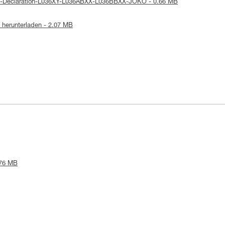
UE-Declaration-L036XY-L036ABXX-L036BBXX-JOKO - 0.66 MB
herunterladen - 2.07 MB
.76 MB