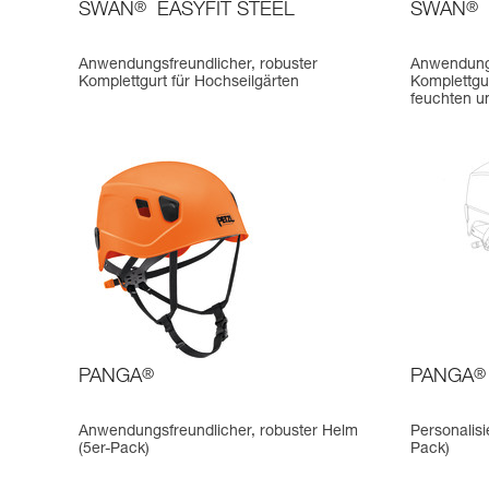
SWAN
®
EASYFIT STEEL
SWAN
®
Anwendungsfreundlicher, robuster
Anwendungs
Komplettgurt für Hochseilgärten
Komplettgur
feuchten u
PANGA
®
PANGA
®
Anwendungsfreundlicher, robuster Helm
Personalis
(5er-Pack)
Pack)