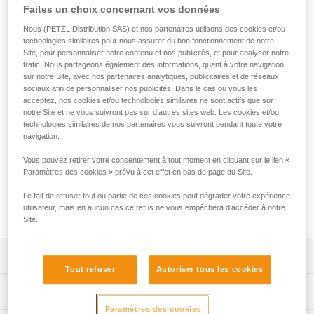
Faites un choix concernant vos données
hauteur en environnements humides et salins
Nous (PETZL Distribution SAS) et nos partenaires utilisons des cookies et/ou
SWAN FREEFALL STAINLESS est un harnais complet conçu
technologies similaires pour nous assurer du bon fonctionnement de notre
Site, pour personnaliser notre contenu et nos publicités, et pour analyser notre
pour les parcours acrobatiques en hauteur en
trafic. Nous partageons également des informations, quant à votre navigation
environnements humides et salins. Les sangles sont dotées
sur notre Site, avec nos partenaires analytiques, publicitaires et de réseaux
d'un code couleur pour faciliter sa mise en place. La position
sociaux afin de personnaliser nos publicités. Dans le cas où vous les
haute du point de connexion limite le risque de retournement
acceptez, nos cookies et/ou technologies similaires ne sont actifs que sur
du client. Il dispose aussi d'un point d'attache dorsal
notre Site et ne vous suivront pas sur d’autres sites web. Les cookies et/ou
technologies similaires de nos partenaires vous suivront pendant toute votre
permettant l'assurage des activités spécifiques de parcours
navigation.
acrobatiques en hauteur telles que la chute libre. Les
boucles DOUBLEBACK en acier inoxydable et les sangles
Vous pouvez retirer votre consentement à tout moment en cliquant sur le lien «
épaisses lui apportent une grande durabilité pour les usages
Paramètres des cookies » prévu à cet effet en bas de page du Site.
intensifs, y compris dans les zones humides. La taille unique
et les zones d'identification simplifient la gestion du parc de
Le fait de refuser tout ou partie de ces cookies peut dégrader votre expérience
utilisateur, mais en aucun cas ce refus ne vous empêchera d’accéder à notre
matériel.
Site.
Descriptif
Tout refuser
Autoriser tous les cookies
Harnais complet facile à utiliser conçu pour les parcours
Spécifications techniques
acrobatiques en hauteur :
Paramètres des cookies
- code couleur gris/orange permettant de faciliter les