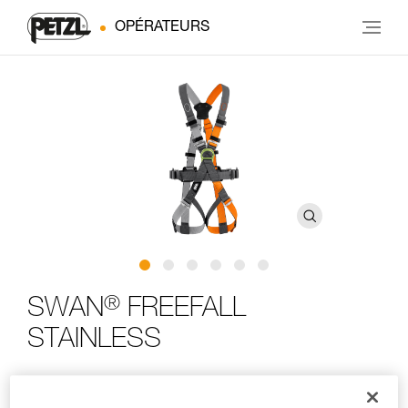
OPÉRATEURS
®
SWAN
FREEFALL
STAINLESS
Harnais complet avec point d'attache dorsal facile à
utiliser et robuste pour les parcours acrobatiques en