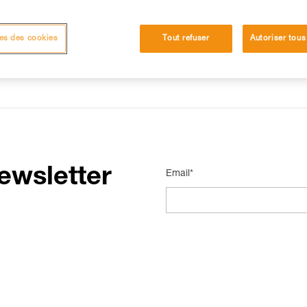
p de recherche pour trouver les revendeurs Petzl proches de vous.
es des cookies
Tout refuser
Autoriser tous
ewsletter
Email*