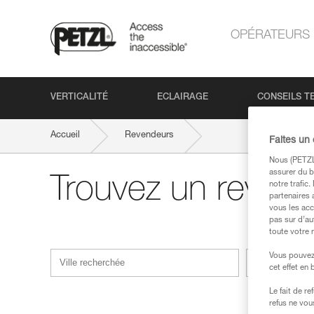
OPÉRATEURS
VERTICALITÉ
ECLAIRAGE
CONSEILS T
Accueil
Revendeurs
Faites un
Nous (PETZL 
assurer du b
Trouvez un revend
notre trafic
partenaires 
vous les acc
pas sur d’au
toute votre 
Vous pouvez 
Filtrer
cet effet en
Le fait de r
refus ne vou