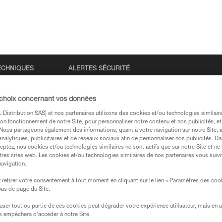
ECHNIQUES
ALERTES SÉCURITÉ
 choix concernant vos données
Distribution SAS) et nos partenaires utilisons des cookies et/ou technologies similai
on fonctionnement de notre Site, pour personnaliser notre contenu et nos publicités, et
eur Petzl
. Nous partageons également des informations, quant à votre navigation sur notre Site, 
analytiques, publicitaires et de réseaux sociaux afin de personnaliser nos publicités. Da
eptez, nos cookies et/ou technologies similaires ne sont actifs que sur notre Site et ne
tres sites web. Les cookies et/ou technologies similaires de nos partenaires vous suiv
navigation.
retirer votre consentement à tout moment en cliquant sur le lien « Paramètres des coo
Chercher autour de 
 bas de page du Site.
efuser tout ou partie de ces cookies peut dégrader votre expérience utilisateur, mais en 
s empêchera d’accéder à notre Site.