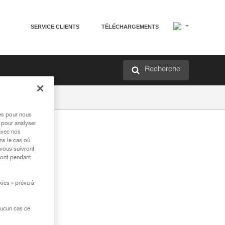
SERVICE CLIENTS
TÉLÉCHARGEMENTS
Recherche
res pour nous
 pour analyser
avec nos
ns le cas où
 vous suivront
ront pendant
kies » prévu à
moi
aucun cas ce