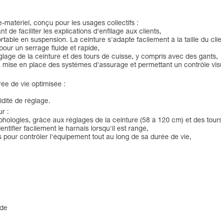
te-matériel, conçu pour les usages collectifs :
 de faciliter les explications d'enfilage aux clients,
rtable en suspension. La ceinture s'adapte facilement à la taille du cli
ur un serrage fluide et rapide,
églage de la ceinture et des tours de cuisse, y compris avec des gants,
 la mise en place des systèmes d'assurage et permettant un contrôle vis
rée de vie optimisée :
idité de réglage.
r :
rphologies, grâce aux réglages de la ceinture (58 à 120 cm) et des tour
tifier facilement le harnais lorsqu'il est rangé,
is pour contrôler l'équipement tout au long de sa durée de vie,
ide