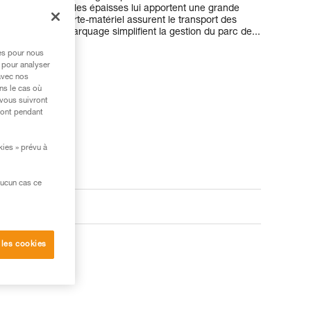
forcé et ses sangles épaisses lui apportent une grande
sifs. Ses deux porte-matériel assurent le transport des
fication et de marquage simplifient la gestion du parc de...
res pour nous
 pour analyser
avec nos
ns le cas où
 vous suivront
ront pendant
kies » prévu à
aucun cas ce
 les cookies