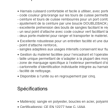
Harnais cuissard confortable et facile à utiliser, avec por
- code couleur gris/orange sur les tours de cuisse permettant
- ceinture et tours de cuisse rembourrés pour un port confo
- ajustement de la ceinture par une boucle DOUBLEBACK po
- excellente préhension des bouts de sangles faciliant le r
- un seul point d'attache avec code couleur vert facilitant
- deux porte-matériel pour ranger et transporter le matériel.
Excellente robustesse pour un entretien facilité et une du
- point d'attache renforcé,
- sangles adaptées aux usages intensifs conservant leur flu
Gestion du matériel facilitée pour l'encadrant et l'opérateu
- taille unique permettant de s'adapter à la plupart des mo
- zone de marquage spécifique à l'extérieur permettant d'iden
- cartonnette d'identification individuelle intégrée au harna
- facilité de nettoyage.
Disponible à l'unité ou en regroupement par cinq.
Spécifications
Matière(s): sangle en polyester, boucles en acier, polyam
Certification(s): CE EN 12277 type C, UIAA