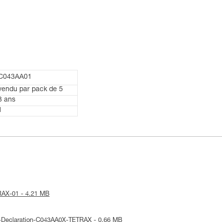
C043AA01
vendu par pack de 5
3 ans
1
TRAX-01 - 4.21 MB
UE-Declaration-C043AA0X-TETRAX - 0.66 MB