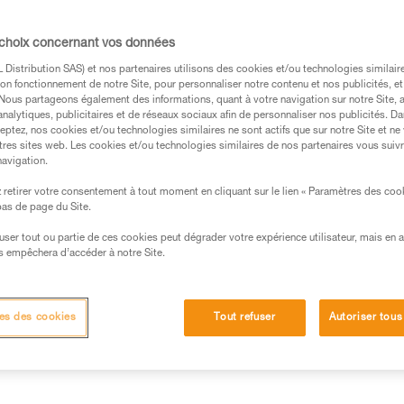
rapide. Son point d'attache ren
durabilité pour les usages inten
équipements. Des zones d'identi
 choix concernant vos données
Lire la suite
Distribution SAS) et nos partenaires utilisons des cookies et/ou technologies similai
on fonctionnement de notre Site, pour personnaliser notre contenu et nos publicités, et
. Nous partageons également des informations, quant à votre navigation sur notre Site, 
Trouvez un revendeur
analytiques, publicitaires et de réseaux sociaux afin de personnaliser nos publicités. Da
eptez, nos cookies et/ou technologies similaires ne sont actifs que sur notre Site et ne
tres sites web. Les cookies et/ou technologies similaires de nos partenaires vous suiv
navigation.
retirer votre consentement à tout moment en cliquant sur le lien « Paramètres des coo
 bas de page du Site.
efuser tout ou partie de ces cookies peut dégrader votre expérience utilisateur, mais en 
s empêchera d’accéder à notre Site.
Autres produits
Inspection
es des cookies
Tout refuser
Autoriser tous