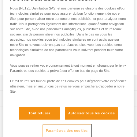
TETRAX est un harnais confortable, facile à utiliser et
robuste, conçu pour les usages collectifs. Sa ceinture
Nous (PETZL Distribution SAS) et nos partenaires utilisons des cookies et/ou
rembourrée, équipée d'une mousse coulissante, assure un
technologies similaires pour nous assurer du bon fonctionnement de notre
Site, pour personnaliser notre contenu et nos publicités, et pour analyser notre
port confortable quelle que soit la taille de l'utilisateur. Il est
trafic. Nous partageons également des informations, quant à votre navigation
équipé d'un seul point d'attache pour faciliter la mise en
sur notre Site, avec nos partenaires analytiques, publicitaires et de réseaux
place des systèmes d'assurage et permettre un contrôle
sociaux afin de personnaliser nos publicités. Dans le cas où vous les
visuel rapide. Son point d'attache renforcé et ses sangles
acceptez, nos cookies et/ou technologies similaires ne sont actifs que sur
épaisses lui apportent une grande durabilité pour les usages
notre Site et ne vous suivront pas sur d’autres sites web. Les cookies et/ou
technologies similaires de nos partenaires vous suivront pendant toute votre
intensifs. Ses deux porte-matériel assurent le transport des
navigation.
équipements. Des zones d'identification et de marquage
simplifient la gestion du parc de matériel.
Vous pouvez retirer votre consentement à tout moment en cliquant sur le lien «
Paramètres des cookies » prévu à cet effet en bas de page du Site.
Le fait de refuser tout ou partie de ces cookies peut dégrader votre expérience
Descriptif
utilisateur, mais en aucun cas ce refus ne vous empêchera d’accéder à notre
Site.
Harnais cuissard confortable et facile à utiliser, avec
Spécifications techniques
porte-matériel, conçu pour les usages collectifs :
- code couleur gris/orange sur les tours de cuisse
Matière(s): sangle en polyester, boucles en acier,
Tout refuser
Autoriser tous les cookies
Informations techniques
permettant de faciliter les explications d'enfilage aux
polyamide
clients,
Notice
Certification(s): CE EN 12277 type C, UIAA
- ceinture et tours de cuisse rembourrés pour un port
Inspection
Télécharger le pdf technical-notice-TETRAX-01
Paramètres des cookies
confortable en suspension. La ceinture s'adapte
Poids unitaire: 515 g