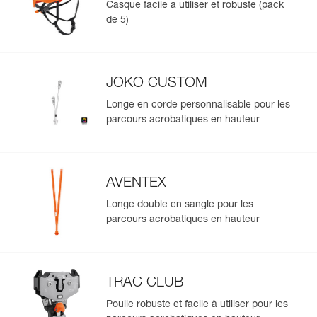
Casque facile à utiliser et robuste (pack
- zone de marquage spécifique à l'extérieur permettant
Importez et exportez facilement vos données EPI
de 5)
d'identifier facilement le harnais lorsqu'il est rangé,
existantes.
- cartonnette d'identification individuelle intégrée au
Voir l'historique d'un produit à partir de sa date de
harnais pour contrôler l'équipement tout au long de sa
fabrication.
durée de vie,
- facilité de nettoyage.
JOKO CUSTOM
Disponible à l'unité ou en regroupement par cinq.
En savoir plus
Longe en corde personnalisable pour les
parcours acrobatiques en hauteur
AVENTEX
Longe double en sangle pour les
parcours acrobatiques en hauteur
TRAC CLUB
Poulie robuste et facile à utiliser pour les