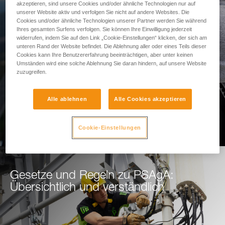
akzeptieren, sind unsere Cookies und/oder ähnliche Technologien nur auf
Sturzraumes
unserer Website aktiv und verfolgen Sie nicht auf andere Websites. Die
Cookies und/oder ähnliche Technologien unserer Partner werden Sie während
Ihres gesamten Surfens verfolgen. Sie können Ihre Einwilligung jederzeit
Nutzen Sie unser Tool zur
widerrufen, indem Sie auf den Link „Cookie-Einstellungen“ klicken, der sich am
unteren Rand der Website befindet. Die Ablehnung aller oder eines Teils dieser
Sturzraumberechnung
Cookies kann Ihre Benutzererfahrung beeinträchtigen, aber unter keinen
Umständen wird eine solche Ablehnung Sie daran hindern, auf unsere Website
zuzugreifen.
ZUR BERECHNUNG DES STURZRAUMES
Alle ablehnen
Alle Cookies akzeptieren
Cookie-Einstellungen
Gesetze und Regeln zu PSAgA:
Übersichtlich und verständlich