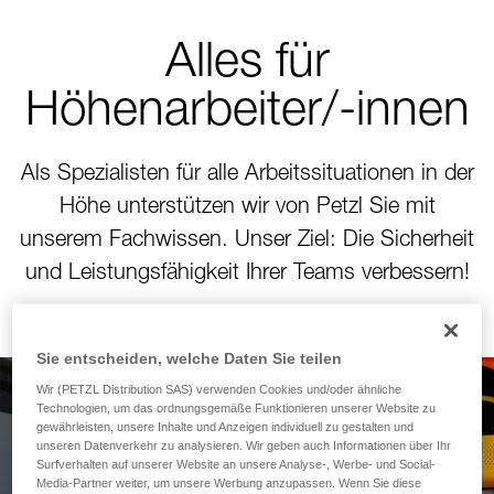
Alles für
Höhenarbeiter/-innen
Als Spezialisten für alle Arbeitssituationen in der
Höhe unterstützen wir von Petzl Sie mit
unserem Fachwissen. Unser Ziel: Die Sicherheit
und Leistungsfähigkeit Ihrer Teams verbessern!
Sie entscheiden, welche Daten Sie teilen
Wir (PETZL Distribution SAS) verwenden Cookies und/oder ähnliche
Technologien, um das ordnungsgemäße Funktionieren unserer Website zu
Neues Modul zur
gewährleisten, unsere Inhalte und Anzeigen individuell zu gestalten und
unseren Datenverkehr zu analysieren. Wir geben auch Informationen über Ihr
Berechnung des
Surfverhalten auf unserer Website an unsere Analyse-, Werbe- und Social-
Media-Partner weiter, um unsere Werbung anzupassen. Wenn Sie diese