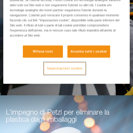
Nuovo modulo di
pubblicità. Se l’utente accetta, i nostri cookie e/o tecnologie analoghe saranno
attivi solo sul Sito web e non seguiranno l’utente su altri siti. I cookie e/o
tecnologie analoghe dei nostri partner seguiranno l’utente durante la
calcolo del tirante d'aria
navigazione. L’utente può revocare il proprio consenso in qualsiasi momento
facendo clic sul link “Impostazioni cookie”, disponibile nella parte inferiore del
Sito web. Il rifiuto di tutti o parte di tali cookie potrebbe compromettere
l’esperienza dell’utente, ma in nessun caso tale rifiuto impedirà all’utente di
Utilizza questo strumento per proteggere le tue
accedere al Sito web.
squadre sul campo
Rifiuta tutti
Accetta tutti i cookie
ACCEDI AL MODULO
Impostazioni cookie
L’impegno di Petzl per eliminare la
plastica dagli imballaggi