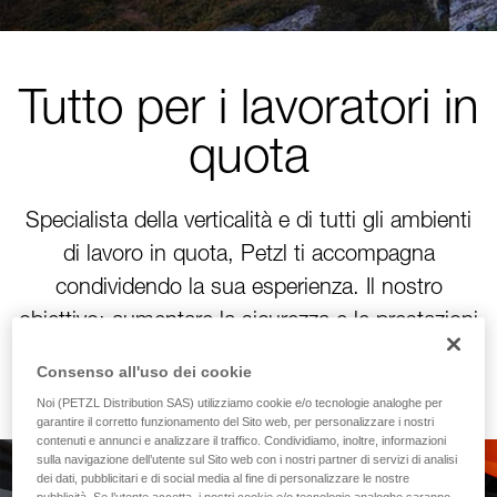
Tutto per i lavoratori in
quota
Specialista della verticalità e di tutti gli ambienti
di lavoro in quota, Petzl ti accompagna
condividendo la sua esperienza. Il nostro
obiettivo: aumentare la sicurezza e le prestazioni
delle tue squadre!
Consenso all'uso dei cookie
Noi (PETZL Distribution SAS) utilizziamo cookie e/o tecnologie analoghe per
garantire il corretto funzionamento del Sito web, per personalizzare i nostri
contenuti e annunci e analizzare il traffico. Condividiamo, inoltre, informazioni
sulla navigazione dell’utente sul Sito web con i nostri partner di servizi di analisi
dei dati, pubblicitari e di social media al fine di personalizzare le nostre