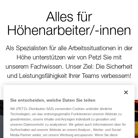
Alles für
Höhenarbeiter/-innen
Als Spezialisten für alle Arbeitssituationen in der
Höhe unterstützen wir von Petzl Sie mit
unserem Fachwissen. Unser Ziel: Die Sicherheit
und Leistungsfähigkeit Ihrer Teams verbessern!
Sie entscheiden, welche Daten Sie teilen
Wir (PETZL Distribution SAS) verwenden Cookies und/oder ähnliche
Technologien, um das ordnungsgemäße Funktionieren unserer Website zu
Neues Modul zur
gewährleisten, unsere Inhalte und Anzeigen individuell zu gestalten und
unseren Datenverkehr zu analysieren. Wir geben auch Informationen über Ihr
Berechnung des
Surfverhalten auf unserer Website an unsere Analyse-, Werbe- und Social-
Media-Partner weiter, um unsere Werbung anzupassen. Wenn Sie diese