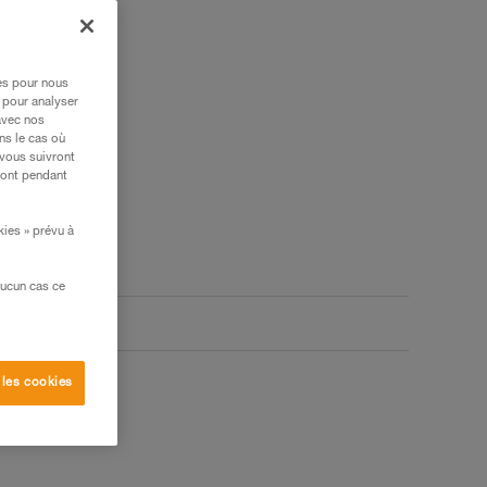
res pour nous
 pour analyser
avec nos
ns le cas où
 vous suivront
ront pendant
kies » prévu à
aucun cas ce
 les cookies