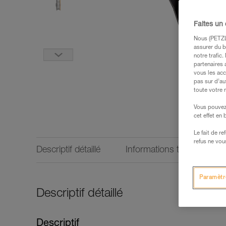
Faites un
Nous (PETZL 
assurer du b
notre trafic
partenaires 
vous les acc
pas sur d’au
toute votre 
Vous pouvez 
cet effet en
Le fait de r
refus ne vou
Descriptif détaillé
Informations techniques
Paramètr
Descriptif détaillé
Descriptif