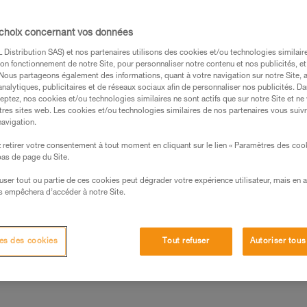
Trouvez un revendeur
 choix concernant vos données
Distribution SAS) et nos partenaires utilisons des cookies et/ou technologies similai
on fonctionnement de notre Site, pour personnaliser notre contenu et nos publicités, et
. Nous partageons également des informations, quant à votre navigation sur notre Site, 
analytiques, publicitaires et de réseaux sociaux afin de personnaliser nos publicités. Da
eptez, nos cookies et/ou technologies similaires ne sont actifs que sur notre Site et ne
tres sites web. Les cookies et/ou technologies similaires de nos partenaires vous suiv
navigation.
retirer votre consentement à tout moment en cliquant sur le lien « Paramètres des coo
 bas de page du Site.
efuser tout ou partie de ces cookies peut dégrader votre expérience utilisateur, mais en 
s empêchera d’accéder à notre Site.
Autres produits
Inspection
es des cookies
Tout refuser
Autoriser tous