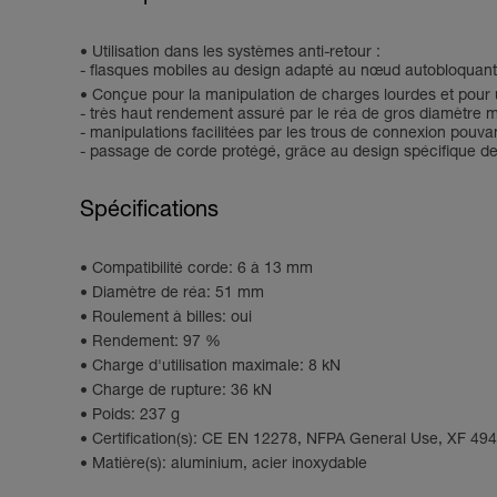
Utilisation dans les systèmes anti-retour :
- flasques mobiles au design adapté au nœud autobloquant
Conçue pour la manipulation de charges lourdes et pour un
- très haut rendement assuré par le réa de gros diamètre m
- manipulations facilitées par les trous de connexion pouva
- passage de corde protégé, grâce au design spécifique de
Spécifications
Compatibilité corde: 6 à 13 mm
Diamètre de réa: 51 mm
Roulement à billes: oui
Rendement: 97 %
Charge d'utilisation maximale: 8 kN
Charge de rupture: 36 kN
Poids: 237 g
Certification(s): CE EN 12278, NFPA General Use, XF 49
Matière(s): aluminium, acier inoxydable