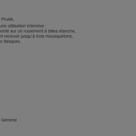
 Prusik.
e utilisation intensive :
onté sur un roulement à billes étanche,
nt recevoir jusqu'à trois mousquetons,
s flasques.
4 General