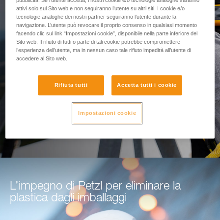
Nuovo modulo di
pubblicità. Se l’utente accetta, i nostri cookie e/o tecnologie analoghe saranno
attivi solo sul Sito web e non seguiranno l’utente su altri siti. I cookie e/o
tecnologie analoghe dei nostri partner seguiranno l’utente durante la
calcolo del tirante d'aria
navigazione. L’utente può revocare il proprio consenso in qualsiasi momento
facendo clic sul link “Impostazioni cookie”, disponibile nella parte inferiore del
Sito web. Il rifiuto di tutti o parte di tali cookie potrebbe compromettere
l’esperienza dell’utente, ma in nessun caso tale rifiuto impedirà all’utente di
Utilizza questo strumento per proteggere le tue
accedere al Sito web.
squadre sul campo
Rifiuta tutti
Accetta tutti i cookie
ACCEDI AL MODULO
Impostazioni cookie
L’impegno di Petzl per eliminare la
plastica dagli imballaggi