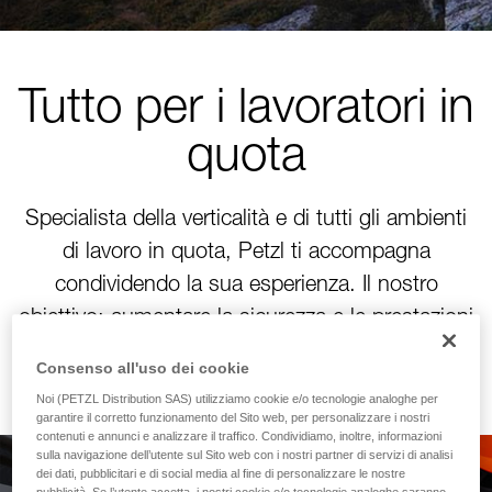
Tutto per i lavoratori in
quota
Specialista della verticalità e di tutti gli ambienti
di lavoro in quota, Petzl ti accompagna
condividendo la sua esperienza. Il nostro
obiettivo: aumentare la sicurezza e le prestazioni
delle tue squadre!
Consenso all'uso dei cookie
Noi (PETZL Distribution SAS) utilizziamo cookie e/o tecnologie analoghe per
garantire il corretto funzionamento del Sito web, per personalizzare i nostri
contenuti e annunci e analizzare il traffico. Condividiamo, inoltre, informazioni
sulla navigazione dell’utente sul Sito web con i nostri partner di servizi di analisi
dei dati, pubblicitari e di social media al fine di personalizzare le nostre