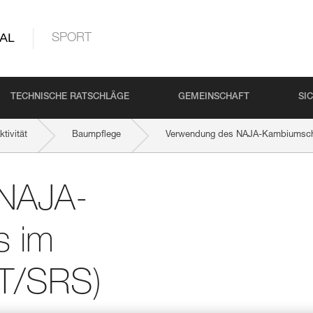
AL
SPORT
TECHNISCHE RATSCHLÄGE
GEMEINSCHAFT
SI
tivität
Baumpflege
Verwendung des NAJA-Kambiumscho
 NAJA-
s im
RT/SRS)