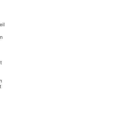
eil
en
t
n
t