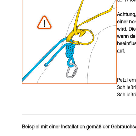
der Knot
Achtung,
einer no
wird. Di
wenn der
beeinflu
auf.
Petzl em
Schließr
Schließr
Beispiel mit einer Installation gemäß der Gebrauchs