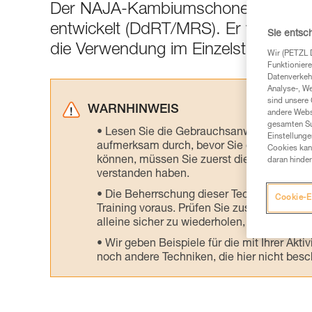
Der NAJA-Kambiumschoner wurde fü
entwickelt (DdRT/MRS). Er wurde aber 
Sie entsc
die Verwendung im Einzelstrang (SRT/
Wir (PETZL 
Funktioniere
Datenverkehr
Analyse-, W
sind unsere 
WARNHINWEIS
andere Webs
gesamten Sur
Lesen Sie die Gebrauchsanweisungen der 
Einstellunge
aufmerksam durch, bevor Sie diesen zu Ra
Cookies kann
können, müssen Sie zuerst die in der Gebr
daran hinder
verstanden haben.
Die Beherrschung dieser Techniken setzt
Cookie-E
Training voraus. Prüfen Sie zusammen mit e
alleine sicher zu wiederholen, bevor Sie ih
Wir geben Beispiele für die mit Ihrer Akt
noch andere Techniken, die hier nicht bes