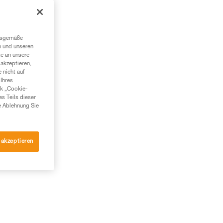
ür
ngsgemäße
n und unseren
te an unsere
akzeptieren,
 nicht auf
Ihres
nk „Cookie-
es Teils dieser
e Ablehnung Sie
 akzeptieren