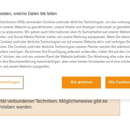
r die Verwendung im Doppelstrang
auch – mit einer speziellen Installation – f
heiden, welche Daten Sie teilen
SRS) getestet und zertifiziert.
Distribution SAS) verwenden Cookies und/oder ähnliche Technologien, um das ordnu
n unserer Website zu gewährleisten, unsere Inhalte und Anzeigen individuell zu gestalte
 zu analysieren. Wir geben auch Informationen über Ihr Surfverhalten auf unserer Websi
erbe- und Social-Media-Partner weiter, um unsere Werbung anzupassen. Wenn Sie diese 
Cookies und/oder ähnliche Technologien nur auf unserer Website aktiv und verfolgen Sie
ites. Die Cookies und/oder ähnliche Technologien unserer Partner werden Sie während 
fens verfolgen. Sie können Ihre Einwilligung jederzeit widerrufen, indem Sie auf den Li
Produkte, um die es in diesem Tech Tipp geht,
n“ klicken, der sich am unteren Rand der Website befindet. Die Ablehnung aller oder ein
te ziehen. Um diese Zusatzinformationen verstehen zu
 Ihre Benutzererfahrung beeinträchtigen, aber unter keinen Umständen wird eine solch
auchsanweisung enthaltenen Informationen richtig
n, auf unsere Website zuzugreifen.
 eine entsprechende Ausbildung und ein spezielles
instellungen
Alle ablehnen
Alle Cookies
inem Profi, ob Sie in der Lage sind, den Vorgang
n eigenständig durchführen.
ivität verbundenen Techniken. Möglicherweise gibt es
chrieben werden.