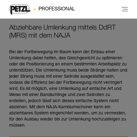
PROFESSIONAL
Abziehbare Umlenkung mittels DdRT
(MRS) mit dem NAJA
Bei der Fortbewegung im Baum kann der Einbau einer
Umlenkung dabei helfen, das Gleichgewicht zu optimieren
oder die Positionierung an einem bestimmten Arbeitsplatz zu
unterstützen. Die Umlenkung muss beide Stränge halten und
jeder Strang muss mit einer Seilrolle ausgestattet sein,
sodass die Effizienz bei der Fortbewegung nicht verringert
wird. Es ist möglich, eine Umlenkung auf einfache Art und
Weise mit einer Bandschlinge und zwei Seilrollen zu
erstellen, jedoch lässt sich dieses einfache System nicht
abziehen. Mit dem NAJA-Kambiumschoner kann ein
abziehbares System eingerichtet werden, um zu vermeiden,
für den Ausbau wieder bis zur Umlenkung hochzusteigen zu
müssen.