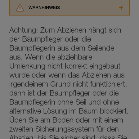
WARNHINWEIS
Lesen Sie die Gebrauchsanweisungen der
Produkte, um die es in diesem Tech Tipp geht,
Achtung: Zum Abziehen hängt sich
aufmerksam durch, bevor Sie diesen zu Rate
ziehen. Um diese Zusatzinformationen
der Baumpfleger oder die
verstehen zu können, müssen Sie zuerst die in
Baumpflegerin aus dem Seilende
der Gebrauchsanweisung enthaltenen
aus. Wenn die abziehbare
Informationen richtig verstanden haben.
Die Beherrschung dieser Techniken setzt eine
Umlenkung nicht korrekt eingebaut
entsprechende Ausbildung und ein spezielles
wurde oder wenn das Abziehen aus
Training voraus. Prüfen Sie zusammen mit
einem Profi, ob Sie in der Lage sind, den
irgendeinem Grund nicht funktioniert,
Vorgang alleine sicher zu wiederholen, bevor
dann ist der Baumpfleger oder die
Sie ihn eigenständig durchführen.
Wir geben Beispiele für die mit Ihrer Aktivität
Baumpflegerin ohne Seil und ohne
verbundenen Techniken. Möglicherweise gibt es
alternative Lösung im Baum blockiert.
noch andere Techniken, die hier nicht
beschrieben werden.
Üben Sie am Boden oder mit einem
zweiten Sicherungssystem für den