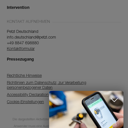
Intervention
KONTAKT AUFNEHMEN
Petzl Deutschland
info.deutschland@petzl.com
+49 8847 698880
Kontaktformular
Pressezugang
Rechtliche Hinweise
Richtlinien zum Datenschutz, zur Verarbeitung
personenbezogener Daten
Accessibility Declaration
Cookie-Einstellungen
Entdecken Sie
ePPEcentre
Die dargestellten Aktivitäten sind mit Risiken und Gefahren verbunden. Jeder
ePPEcentre vereinfacht die
Anwender muss eine Ausbildung absolviert haben und über entsprechende