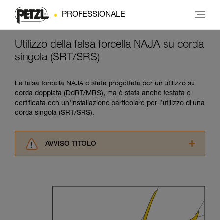
PROFESSIONALE
Utilizzo della falsa forcella NAJA su corda
singola (SRT/SRS)
La falsa forcella NAJA è stata progettata per un utilizzo su
corda doppiata (DdRT/MRS), ma è stata anche testata e
certificata con un’installazione particolare per l’utilizzo di una
corda singola (SRT/SRS).
AVVISO TITOLO
Leggere attentamente le istruzioni tecniche dei
prodotti utilizzati in questo consiglio prima di
consultarlo. Dovete aver compreso le
informazioni dell’istruzione tecnica per poter
capire queste ulteriori informazioni.
La padronanza di queste tecniche richiede una