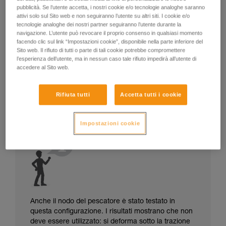
pubblicità. Se l’utente accetta, i nostri cookie e/o tecnologie analoghe saranno
attivi solo sul Sito web e non seguiranno l’utente su altri siti. I cookie e/o
tecnologie analoghe dei nostri partner seguiranno l’utente durante la
navigazione. L’utente può revocare il proprio consenso in qualsiasi momento
facendo clic sul link “Impostazioni cookie”, disponibile nella parte inferiore del
Sito web. Il rifiuto di tutti o parte di tali cookie potrebbe compromettere
l’esperienza dell’utente, ma in nessun caso tale rifiuto impedirà all’utente di
accedere al Sito web.
Rifiuta tutti
Accetta tutti i cookie
Impostazioni cookie
Anche il nodo del pescatore è stato testato in
questa configurazione. I risultati mostrano che non
deve essere utilizzato: si deforma sotto la trazione