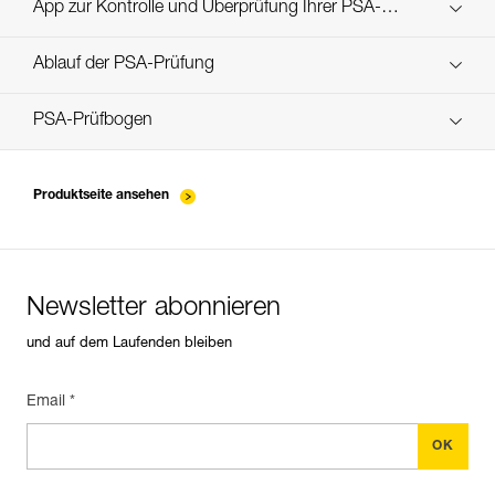
Technical Notice
App zur Kontrolle und Überprüfung Ihrer PSA-
Entdecken Sie ePPEcentre
Bestände
Ablauf der PSA-Prüfung
verif-EPI-poulies-procedure-DE
PSA-Prüfbogen
verif-EPI-poulies-suivi-DE
Produktseite ansehen
Newsletter abonnieren
und auf dem Laufenden bleiben
Email *