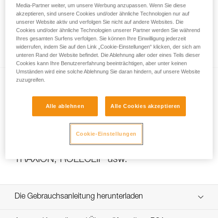
Media-Partner weiter, um unsere Werbung anzupassen. Wenn Sie diese
akzeptieren, sind unsere Cookies und/oder ähnliche Technologien nur auf
unserer Website aktiv und verfolgen Sie nicht auf andere Websites. Die
Das Übersetzungsverhältnis eines
Cookies und/oder ähnliche Technologien unserer Partner werden Sie während
Ihres gesamten Surfens verfolgen. Sie können Ihre Einwilligung jederzeit
Flaschenzugs berechnen
widerrufen, indem Sie auf den Link „Cookie-Einstellungen“ klicken, der sich am
unteren Rand der Website befindet. Die Ablehnung aller oder eines Teils dieser
Cookies kann Ihre Benutzererfahrung beeinträchtigen, aber unter keinen
Umständen wird eine solche Ablehnung Sie daran hindern, auf unsere Website
zuzugreifen.
Alle ablehnen
Alle Cookies akzeptieren
Cookie-Einstellungen
Effizienztests und Wirkungsgrad von
Flaschenzügen mit MAESTRO, I’D S, PRO
TRAXION, ROLLCLIP usw.
Die Gebrauchsanleitung herunterladen