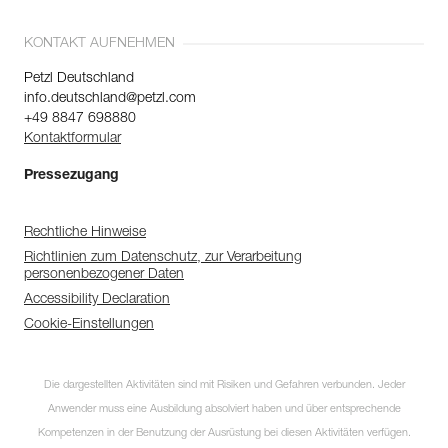
KONTAKT AUFNEHMEN
Petzl Deutschland
info.deutschland@petzl.com
+49 8847 698880
Kontaktformular
Pressezugang
Rechtliche Hinweise
Richtlinien zum Datenschutz, zur Verarbeitung
personenbezogener Daten
Accessibility Declaration
Cookie-Einstellungen
Die dargestellten Aktivitäten sind mit Risiken und Gefahren verbunden. Jeder
Anwender muss eine Ausbildung absolviert haben und über entsprechende
Kompetenzen in der Benutzung der Ausrüstung bei diesen Aktivitäten verfügen.