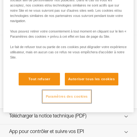
sociaux afin de personnaliser nos publicités. Dans le cas où vous les
acceptez, nos cookies et/ou technologies similaires ne sont actifs que sur
notre Site et ne vous suivront pas sur d’autres sites web. Les cookies et/ou
technologies similaires de nos partenaires vous suivront pendant toute votre
Comment calculer le rapport de mouflage
navigation.
Vous pouvez retirer votre consentement à tout moment en cliquant sur le lien «
Paramètres des cookies » prévu à cet effet en bas de page du Site.
Le fait de refuser tout ou partie de ces cookies peut dégrader votre expérience
utilisateur, mais en aucun cas ce refus ne vous empêchera d’accéder à notre
Site.
Tests d’efficacité et rendement de mouflages
Tout refuser
Autoriser tous les cookies
avec MAESTRO, I’D S, PRO TRAXION,
ROLLCLIP...
Paramètres des cookies
Télécharger la notice technique (PDF)
Technical Notice
App pour contrôler et suivre vos EPI