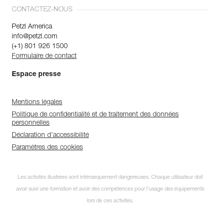
CONTACTEZ-NOUS
Petzl America
info@petzl.com
(+1) 801 926 1500
Formulaire de contact
Espace presse
Mentions légales
Politique de confidentialité et de traitement des données
personnelles
Déclaration d'accessibilité
Paramètres des cookies
Les activités illustrées sont intrinsèquement dangereuses. Chaque utilisateur doit
avoir suivi une formation et avoir des compétences pour l’usage des équipements
lors de ces activités.