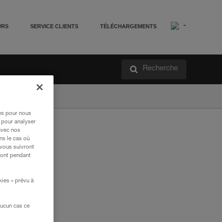
URS
SERVICE CLIENTS
TÉLÉCHARGEMENTS
Recherche
res pour nous
 pour analyser
avec nos
ns le cas où
 vous suivront
ront pendant
kies » prévu à
moi
aucun cas ce