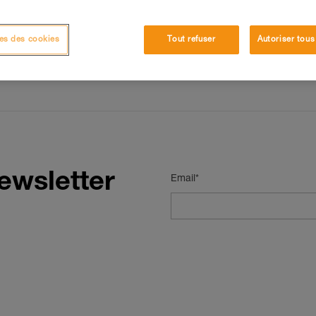
p de recherche pour trouver les revendeurs Petzl proches de vous.
es des cookies
Tout refuser
Autoriser tous
ewsletter
Email*