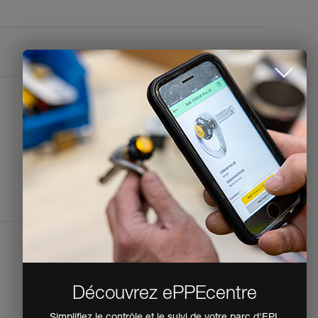
CONTACTEZ-NOUS
Petzl America
info@petzl.com
(+1) 801 926 1500
Formulaire de contact
Espace presse
Mentions légales
Politique de confidentialité et de traitement
des données personnelles
Déclaration d'accessibilité
Paramètres des cookies
Découvrez ePPEcentre