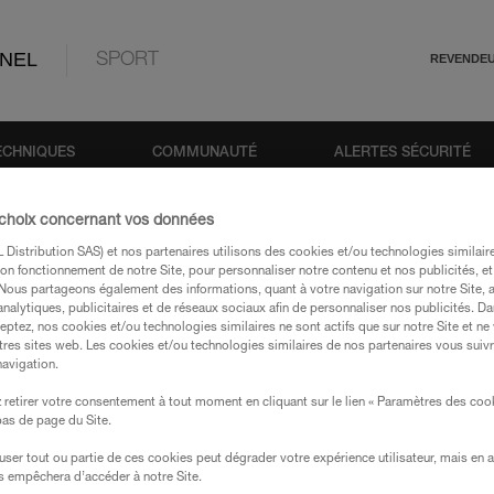
NEL
SPORT
REVENDE
ECHNIQUES
COMMUNAUTÉ
ALERTES SÉCURITÉ
 choix concernant vos données
Distribution SAS) et nos partenaires utilisons des cookies et/ou technologies similai
on fonctionnement de notre Site, pour personnaliser notre contenu et nos publicités, et
eur Petzl
. Nous partageons également des informations, quant à votre navigation sur notre Site, 
analytiques, publicitaires et de réseaux sociaux afin de personnaliser nos publicités. Da
eptez, nos cookies et/ou technologies similaires ne sont actifs que sur notre Site et ne
tres sites web. Les cookies et/ou technologies similaires de nos partenaires vous suiv
navigation.
retirer votre consentement à tout moment en cliquant sur le lien « Paramètres des coo
Chercher autour de 
 bas de page du Site.
efuser tout ou partie de ces cookies peut dégrader votre expérience utilisateur, mais en 
s empêchera d’accéder à notre Site.