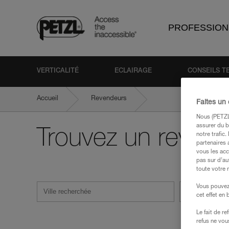
PROFESSION
VERTICALITÉ
ECLAIRAGE
CONSEILS T
Accueil
Revendeurs
Faites un
Nous (PETZL 
assurer du b
Trouvez un revend
notre trafic
partenaires 
vous les acc
pas sur d’au
toute votre 
Vous pouvez 
Filtrer
cet effet en
Le fait de r
refus ne vou