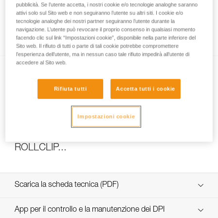
pubblicità. Se l’utente accetta, i nostri cookie e/o tecnologie analoghe saranno
attivi solo sul Sito web e non seguiranno l’utente su altri siti. I cookie e/o
tecnologie analoghe dei nostri partner seguiranno l’utente durante la
navigazione. L’utente può revocare il proprio consenso in qualsiasi momento
Come calcolare il rapporto del paranco
facendo clic sul link “Impostazioni cookie”, disponibile nella parte inferiore del
Sito web. Il rifiuto di tutti o parte di tali cookie potrebbe compromettere
l’esperienza dell’utente, ma in nessun caso tale rifiuto impedirà all’utente di
accedere al Sito web.
Rifiuta tutti
Accetta tutti i cookie
Impostazioni cookie
Test di efficacia e rendimento di un paranco
con MAESTRO, I’D S, PRO TRAXION,
ROLLCLIP...
Scarica la scheda tecnica (PDF)
Technical Notice
App per il controllo e la manutenzione dei DPI