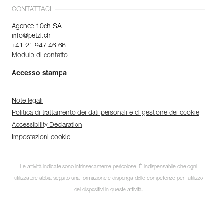
CONTATTACI
Agence 10ch SA
info@petzl.ch
+41 21 947 46 66
Modulo di contatto
Accesso stampa
Note legali
Politica di trattamento dei dati personali e di gestione dei cookie
Accessibility Declaration
Impostazioni cookie
Le attività indicate sono intrinsecamente pericolose. È indispensabile che ogni
utilizzatore abbia seguito una formazione e disponga delle competenze per l’utilizzo
dei dispositivi in queste attività.