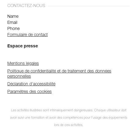
CONTACTEZ-NOUS
Name
Email
Phone
Formulaire de contact
Espace presse
Mentions légales
Politique de confidentialité et de traitement des données
personnelles
Déclaration d'accessibilité
Paramètres des cookies
Les activités illustrées sont intrinsèquement dangereuses. Chaque utilisateur doit
avoir suivi une formation et avoir des compétences pour l’usage des équipements
lors de ces activités.