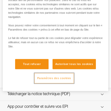
sociaux afin de personnaliser nos publicités. Dans le cas où vous les
acceptez, nos cookies et/ou technologies similaires ne sont actifs que sur
notre Site et ne vous suivront pas sur d’autres sites web. Les cookies et/ou
technologies similaires de nos partenaires vous suivront pendant toute votre
Comment calculer le rapport de mouflage
navigation.
Vous pouvez retirer votre consentement à tout moment en cliquant sur le lien «
Paramètres des cookies » prévu à cet effet en bas de page du Site.
Le fait de refuser tout ou partie de ces cookies peut dégrader votre expérience
utilisateur, mais en aucun cas ce refus ne vous empêchera d’accéder à notre
Site.
Tests d’efficacité et rendement de mouflages
Tout refuser
Autoriser tous les cookies
avec MAESTRO, I’D S, PRO TRAXION,
ROLLCLIP...
Paramètres des cookies
Télécharger la notice technique (PDF)
Technical Notice
App pour contrôler et suivre vos EPI