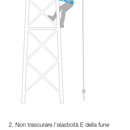
2. Non trascurare l’elasticità E della fune