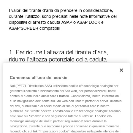
I valori del tirante d’aria da prendere in considerazione,
durante l’utilizzo, sono precisati nelle note informative dei
dispositivi di arresto caduta ASAP o ASAP LOCK e
ASAP’SORBER compatibili
1. Per ridurre l’altezza del tirante d’aria,
ridurre l’altezza potenziale della caduta
La posizione dell’ASAP o dell’ASAP LOCK, rispetto
Consenso all'uso dei cookie
all’utilizzatore, influisce sull’altezza della caduta e quindi
Noi (PETZL Distribution SAS) utilizziamo cookie e/o tecnologie analoghe per
sulla lunghezza dell’assorbitore di energia dopo lacerazione:
garantire il corretto funzionamento del Sito web, per personalizzare i nostri
questi due elementi aumentano il tirante d’aria.
contenuti e annunci e analizzare il traffico. Condividiamo, inoltre, informazioni
sulla navigazione dell’utente sul Sito web con i nostri partner di servizi di analisi
dei dati, pubblicitari e di social media al fine di personalizzare le nostre
Tenere l’ASAP o l’ASAP LOCK il più possibile sopra il punto di
pubblicità. Se l’utente accetta, i nostri cookie e/o tecnologie analoghe saranno
attacco dell’imbracatura
attivi solo sul Sito web e non seguiranno l’utente su altri siti. I cookie e/o
tecnologie analoghe dei nostri partner seguiranno l’utente durante la
navigazione. L’utente può revocare il proprio consenso in qualsiasi momento
facendo clic sul link “Impostazioni cookie”, disponibile nella parte inferiore del