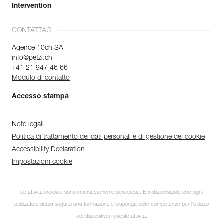
Intervention
CONTATTACI
Agence 10ch SA
info@petzl.ch
+41 21 947 46 66
Modulo di contatto
Accesso stampa
Note legali
Politica di trattamento dei dati personali e di gestione dei cookie
Accessibility Declaration
Impostazioni cookie
Le attività indicate sono intrinsecamente pericolose. È indispensabile che ogni
utilizzatore abbia seguito una formazione e disponga delle competenze per l’utilizzo
dei dispositivi in queste attività.