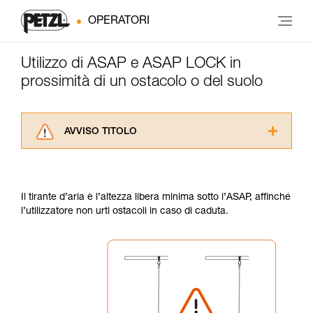
OPERATORI
Utilizzo di ASAP e ASAP LOCK in
prossimità di un ostacolo o del suolo
AVVISO TITOLO
Leggere attentamente le istruzioni tecniche dei
prodotti utilizzati in questo consiglio prima di
consultarlo. Dovete aver compreso le
Il tirante d’aria è l’altezza libera minima sotto l’ASAP, affinché
informazioni dell’istruzione tecnica per poter
l’utilizzatore non urti ostacoli in caso di caduta.
capire queste ulteriori informazioni.
La padronanza di queste tecniche richiede una
formazione ed un addestramento specifico.
Verificate con un professionista la vostra
capacità di rifare la manovra, da soli, in piena
sicurezza, prima di riprodurla autonomamente.
Forniamo esempi di tecniche relative alla vostra
attività. Ne possono esistere altre che non