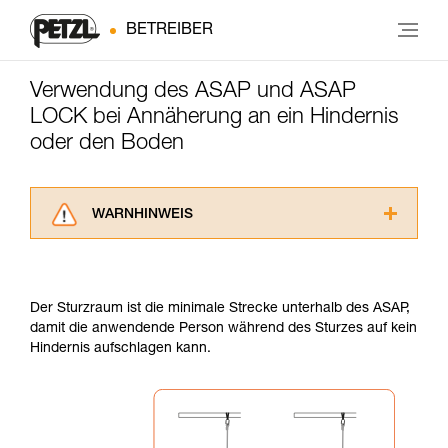
BETREIBER
Verwendung des ASAP und ASAP
LOCK bei Annäherung an ein Hindernis
oder den Boden
WARNHINWEIS
Lesen Sie die Gebrauchsanweisungen der
Produkte, um die es in diesem Tech Tipp geht,
aufmerksam durch, bevor Sie diesen zu Rate
Der Sturzraum ist die minimale Strecke unterhalb des ASAP,
ziehen. Um diese Zusatzinformationen
damit die anwendende Person während des Sturzes auf kein
verstehen zu können, müssen Sie zuerst die in
Hindernis aufschlagen kann.
der Gebrauchsanweisung enthaltenen
Informationen richtig verstanden haben.
Die Beherrschung dieser Techniken setzt eine
entsprechende Ausbildung und ein spezielles
Training voraus. Prüfen Sie zusammen mit