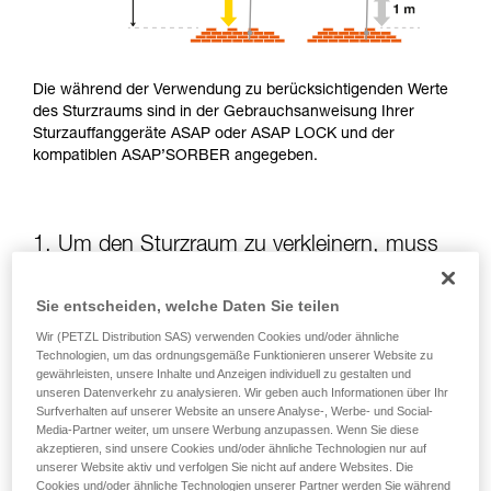
Die während der Verwendung zu berücksichtigenden Werte
des Sturzraums sind in der Gebrauchsanweisung Ihrer
Sturzauffanggeräte ASAP oder ASAP LOCK und der
kompatiblen ASAP’SORBER angegeben.
1. Um den Sturzraum zu verkleinern, muss
die potenzielle Sturzhöhe verringert werden
Sie entscheiden, welche Daten Sie teilen
Die Position des ASAP oder des ASAP LOCK in Bezug auf
Wir (PETZL Distribution SAS) verwenden Cookies und/oder ähnliche
die anwendende Person beeinflusst die Sturzhöhe und somit
Technologien, um das ordnungsgemäße Funktionieren unserer Website zu
die Aufreißlänge des Falldämpfers: Beide Elemente
gewährleisten, unsere Inhalte und Anzeigen individuell zu gestalten und
unseren Datenverkehr zu analysieren. Wir geben auch Informationen über Ihr
vergrößern den Sturzraum.
Surfverhalten auf unserer Website an unsere Analyse-, Werbe- und Social-
Media-Partner weiter, um unsere Werbung anzupassen. Wenn Sie diese
akzeptieren, sind unsere Cookies und/oder ähnliche Technologien nur auf
Halten Sie das ASAP oder ASAP LOCK soweit wie möglich
unserer Website aktiv und verfolgen Sie nicht auf andere Websites. Die
oberhalb des Befestigungspunkts Ihres Gurts
Cookies und/oder ähnliche Technologien unserer Partner werden Sie während