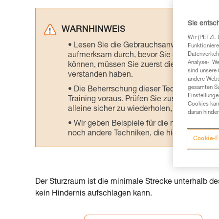
Sie entsc
WARNHINWEIS
Wir (PETZL 
Lesen Sie die Gebrauchsanweisungen der 
Funktioniere
aufmerksam durch, bevor Sie diesen zu Ra
Datenverkehr
Analyse-, W
können, müssen Sie zuerst die in der Gebr
sind unsere 
verstanden haben.
andere Webs
gesamten Sur
Die Beherrschung dieser Techniken setzt
Einstellunge
Training voraus. Prüfen Sie zusammen mit e
Cookies kann
alleine sicher zu wiederholen, bevor Sie ih
daran hinder
Wir geben Beispiele für die mit Ihrer Akt
noch andere Techniken, die hier nicht bes
Cookie-E
Der Sturzraum ist die minimale Strecke unterhalb 
kein Hindernis aufschlagen kann.