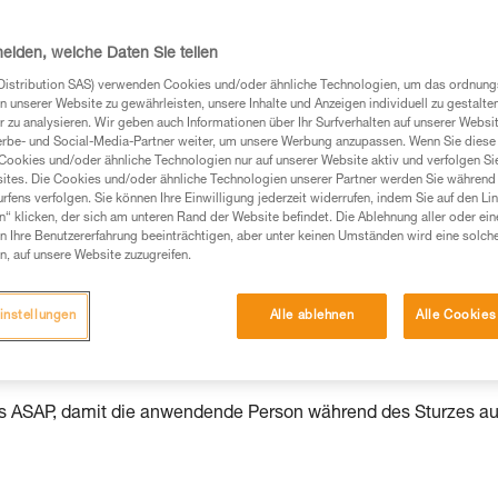
heiden, welche Daten Sie teilen
Distribution SAS) verwenden Cookies und/oder ähnliche Technologien, um das ordnu
Produkte, um die es in diesem Tech Tipp geht,
n unserer Website zu gewährleisten, unsere Inhalte und Anzeigen individuell zu gestalte
te ziehen. Um diese Zusatzinformationen verstehen zu
 zu analysieren. Wir geben auch Informationen über Ihr Surfverhalten auf unserer Websi
erbe- und Social-Media-Partner weiter, um unsere Werbung anzupassen. Wenn Sie diese 
auchsanweisung enthaltenen Informationen richtig
Cookies und/oder ähnliche Technologien nur auf unserer Website aktiv und verfolgen Sie
ites. Die Cookies und/oder ähnliche Technologien unserer Partner werden Sie während 
fens verfolgen. Sie können Ihre Einwilligung jederzeit widerrufen, indem Sie auf den Li
 eine entsprechende Ausbildung und ein spezielles
n“ klicken, der sich am unteren Rand der Website befindet. Die Ablehnung aller oder ein
inem Profi, ob Sie in der Lage sind, den Vorgang
 Ihre Benutzererfahrung beeinträchtigen, aber unter keinen Umständen wird eine solch
n eigenständig durchführen.
n, auf unsere Website zuzugreifen.
ivität verbundenen Techniken. Möglicherweise gibt es
chrieben werden.
instellungen
Alle ablehnen
Alle Cookies
des ASAP, damit die anwendende Person während des Sturzes au