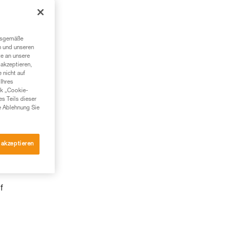
ngsgemäße
n und unseren
te an unsere
akzeptieren,
 nicht auf
Ihres
nk „Cookie-
es Teils dieser
e Ablehnung Sie
 akzeptieren
f