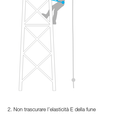
2. Non trascurare l’elasticità E della fune