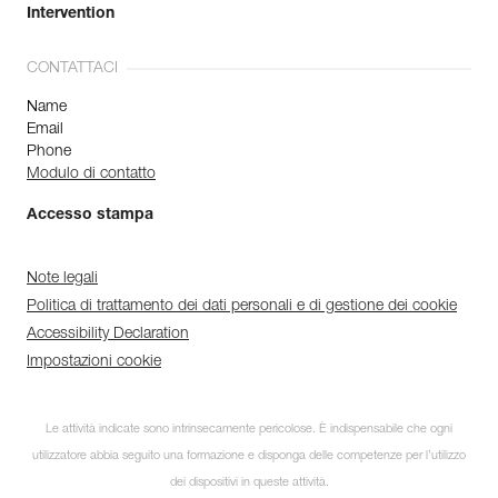
Intervention
CONTATTACI
Name
Email
Phone
Modulo di contatto
Accesso stampa
Note legali
Politica di trattamento dei dati personali e di gestione dei cookie
Accessibility Declaration
Impostazioni cookie
Le attività indicate sono intrinsecamente pericolose. È indispensabile che ogni
utilizzatore abbia seguito una formazione e disponga delle competenze per l’utilizzo
dei dispositivi in queste attività.