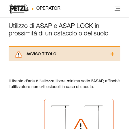
OPERATORI
Utilizzo di ASAP e ASAP LOCK in
prossimità di un ostacolo o del suolo
AVVISO TITOLO
Leggere attentamente le istruzioni tecniche dei
prodotti utilizzati in questo consiglio prima di
consultarlo. Dovete aver compreso le
Il tirante d’aria è l’altezza libera minima sotto l’ASAP, affinché
informazioni dell’istruzione tecnica per poter
l’utilizzatore non urti ostacoli in caso di caduta.
capire queste ulteriori informazioni.
La padronanza di queste tecniche richiede una
formazione ed un addestramento specifico.
Verificate con un professionista la vostra
capacità di rifare la manovra, da soli, in piena
sicurezza, prima di riprodurla autonomamente.
Forniamo esempi di tecniche relative alla vostra
attività. Ne possono esistere altre che non