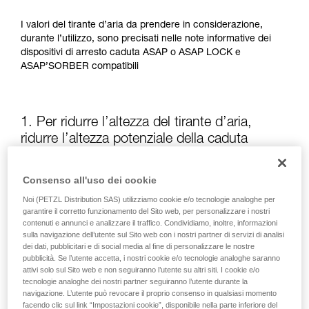
I valori del tirante d’aria da prendere in considerazione,
durante l’utilizzo, sono precisati nelle note informative dei
dispositivi di arresto caduta ASAP o ASAP LOCK e
ASAP’SORBER compatibili
1. Per ridurre l’altezza del tirante d’aria,
ridurre l’altezza potenziale della caduta
La posizione dell’ASAP o dell’ASAP LOCK, rispetto
Consenso all'uso dei cookie
all’utilizzatore, influisce sull’altezza della caduta e quindi
Noi (PETZL Distribution SAS) utilizziamo cookie e/o tecnologie analoghe per
sulla lunghezza dell’assorbitore di energia dopo lacerazione:
garantire il corretto funzionamento del Sito web, per personalizzare i nostri
questi due elementi aumentano il tirante d’aria.
contenuti e annunci e analizzare il traffico. Condividiamo, inoltre, informazioni
sulla navigazione dell’utente sul Sito web con i nostri partner di servizi di analisi
dei dati, pubblicitari e di social media al fine di personalizzare le nostre
Tenere l’ASAP o l’ASAP LOCK il più possibile sopra il punto di
pubblicità. Se l’utente accetta, i nostri cookie e/o tecnologie analoghe saranno
attacco dell’imbracatura
attivi solo sul Sito web e non seguiranno l’utente su altri siti. I cookie e/o
tecnologie analoghe dei nostri partner seguiranno l’utente durante la
navigazione. L’utente può revocare il proprio consenso in qualsiasi momento
facendo clic sul link “Impostazioni cookie”, disponibile nella parte inferiore del