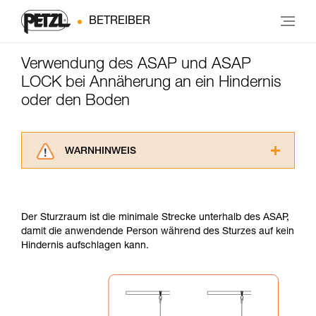
BETREIBER
Verwendung des ASAP und ASAP
LOCK bei Annäherung an ein Hindernis
oder den Boden
WARNHINWEIS
Lesen Sie die Gebrauchsanweisungen der
Produkte, um die es in diesem Tech Tipp geht,
aufmerksam durch, bevor Sie diesen zu Rate
Der Sturzraum ist die minimale Strecke unterhalb des ASAP,
ziehen. Um diese Zusatzinformationen
damit die anwendende Person während des Sturzes auf kein
verstehen zu können, müssen Sie zuerst die in
Hindernis aufschlagen kann.
der Gebrauchsanweisung enthaltenen
Informationen richtig verstanden haben.
Die Beherrschung dieser Techniken setzt eine
entsprechende Ausbildung und ein spezielles
Training voraus. Prüfen Sie zusammen mit