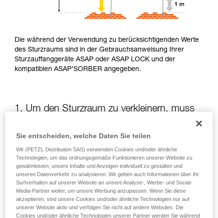
Die während der Verwendung zu berücksichtigenden Werte
des Sturzraums sind in der Gebrauchsanweisung Ihrer
Sturzauffanggeräte ASAP oder ASAP LOCK und der
kompatiblen ASAP’SORBER angegeben.
1. Um den Sturzraum zu verkleinern, muss
die potenzielle Sturzhöhe verringert werden
Sie entscheiden, welche Daten Sie teilen
Die Position des ASAP oder des ASAP LOCK in Bezug auf
Wir (PETZL Distribution SAS) verwenden Cookies und/oder ähnliche
die anwendende Person beeinflusst die Sturzhöhe und somit
Technologien, um das ordnungsgemäße Funktionieren unserer Website zu
die Aufreißlänge des Falldämpfers: Beide Elemente
gewährleisten, unsere Inhalte und Anzeigen individuell zu gestalten und
unseren Datenverkehr zu analysieren. Wir geben auch Informationen über Ihr
vergrößern den Sturzraum.
Surfverhalten auf unserer Website an unsere Analyse-, Werbe- und Social-
Media-Partner weiter, um unsere Werbung anzupassen. Wenn Sie diese
akzeptieren, sind unsere Cookies und/oder ähnliche Technologien nur auf
Halten Sie das ASAP oder ASAP LOCK soweit wie möglich
unserer Website aktiv und verfolgen Sie nicht auf andere Websites. Die
oberhalb des Befestigungspunkts Ihres Gurts
Cookies und/oder ähnliche Technologien unserer Partner werden Sie während