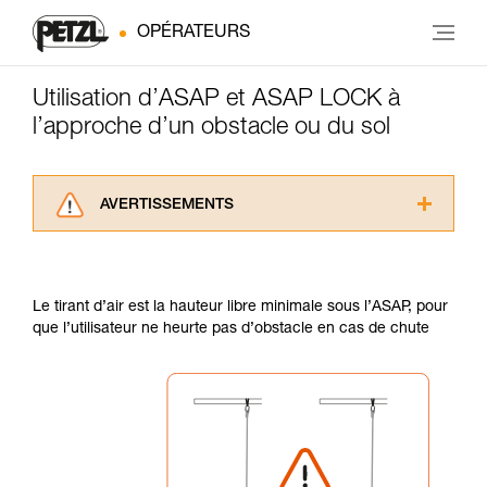
OPÉRATEURS
Utilisation d’ASAP et ASAP LOCK à
l’approche d’un obstacle ou du sol
AVERTISSEMENTS
Lisez attentivement les notices techniques des
produits utilisés dans ce conseil avant de le
consulter. Vous devez avoir compris les
Le tirant d’air est la hauteur libre minimale sous l’ASAP, pour
informations de la notice technique pour
que l’utilisateur ne heurte pas d’obstacle en cas de chute
pouvoir comprendre ce complément
d’informations.
Maîtriser ces techniques nécessite une
formation et un entraînement spécifique. Validez
avec un professionnel votre capacité à refaire
la manipulation, seul, en toute sécurité, avant
de la reproduire en autonomie.
Nous donnons des exemples de techniques