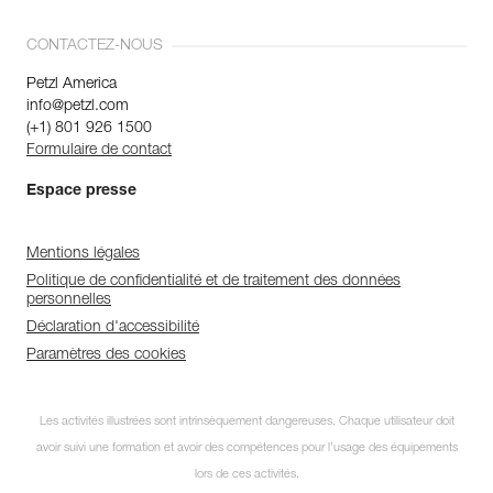
CONTACTEZ-NOUS
Petzl America
info@petzl.com
(+1) 801 926 1500
Formulaire de contact
Espace presse
Mentions légales
Politique de confidentialité et de traitement des données
personnelles
Déclaration d'accessibilité
Paramètres des cookies
Les activités illustrées sont intrinsèquement dangereuses. Chaque utilisateur doit
avoir suivi une formation et avoir des compétences pour l’usage des équipements
lors de ces activités.