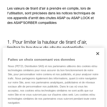
Les valeurs de tirant d’air à prendre en compte, lors de
l’utilisation, sont précisées dans les notices techniques de
vos appareils d’arrêt des chutes ASAP ou ASAP LOCK et
des ASAP’SORBER compatibles
1. Pour limiter la hauteur de tirant d’air,
limitez la hauteur de chute potentielle
Faites un choix concernant vos données
La position de l’ASAP ou de l’ASAP LOCK, par rapport à
l’utilisateur, influe sur la hauteur de chute et donc sur la
Nous (PETZL Distribution SAS) et nos partenaires utilisons des cookies et/ou
longueur de déchirement de l’absorbeur d’énergie : ces
technologies similaires pour nous assurer du bon fonctionnement de notre
Site, pour personnaliser notre contenu et nos publicités, et pour analyser notre
deux éléments augmentent le tirant d’air.
trafic. Nous partageons également des informations, quant à votre navigation
sur notre Site, avec nos partenaires analytiques, publicitaires et de réseaux
sociaux afin de personnaliser nos publicités. Dans le cas où vous les
Gardez autant que possible l’ASAP ou l’ASAP LOCK au-
acceptez, nos cookies et/ou technologies similaires ne sont actifs que sur
dessus du point d’attache de votre harnais
notre Site et ne vous suivront pas sur d’autres sites web. Les cookies et/ou
technologies similaires de nos partenaires vous suivront pendant toute votre
navigation.